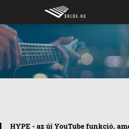
HYPE - az új YouTube funkció, ame