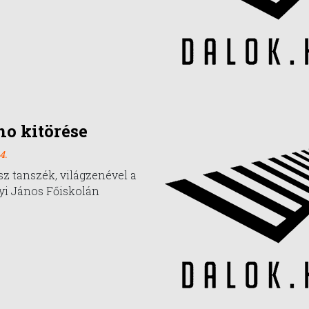
no kitörése
4.
sz tanszék, világzenével a
yi János Főiskolán