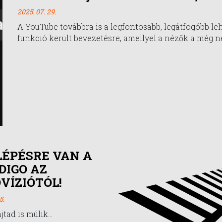
2025. 07. 29.
A YouTube továbbra is a legfontosabb, legátfogóbb le
funkció került bevezetésre, amellyel a nézők a még n
LÉPÉSRE VAN A
IGO AZ
VÍZIÓTÓL!
5.
ajtad is múlik...