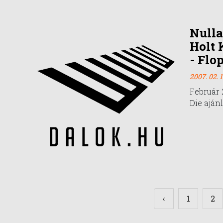
Nulla
Holt 
- Flo
2007. 02. 1
Február 
Die aján
‹
1
2