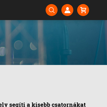
ly segíti a kisebb csatornákat