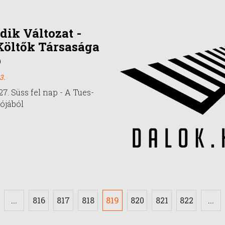
dik Változat -
Költők Társasága
p
3.
27. Süss fel nap - A Tues-
lójából
...
816
817
818
819
820
821
822
...