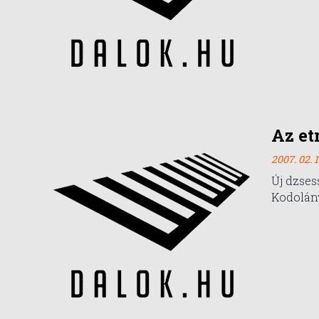
Az et
2007. 02. 1
Új dzses
Kodolán