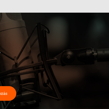
b
ozás