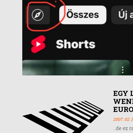
EGY 
WEND
EURO
2007. 02. 1
...de ez r