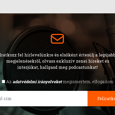
Iratkozz fel hírlevelünkre és elsőként értesülj a legújab
megjelenésekről, olvass exkluzív zenei híreket és
interjúkat, hallgasd meg podcastunkat!
Az
adatvédelmi irányelveket
megismertem, elfogadom
Feliratk