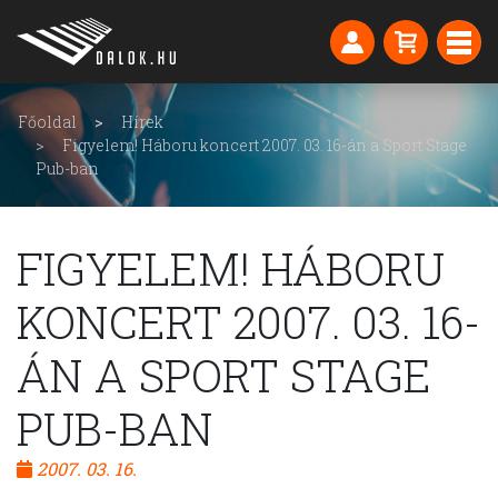
Főoldal
Hírek
Figyelem! Háboru koncert 2007. 03. 16-án a Sport Stage
Pub-ban
FIGYELEM! HÁBORU
KONCERT 2007. 03. 16-
ÁN A SPORT STAGE
PUB-BAN
2007. 03. 16.