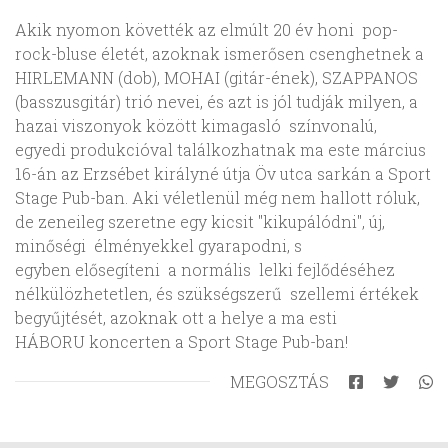
Akik nyomon követték az elmúlt 20 év honi pop-
rock-bluse életét, azoknak ismerősen csenghetnek a
HIRLEMANN (dob), MOHAI (gitár-ének), SZAPPANOS
(basszusgitár) trió nevei, és azt is jól tudják milyen, a
hazai viszonyok között kimagasló színvonalú,
egyedi produkcióval találkozhatnak ma este március
16-án az Erzsébet királyné útja Öv utca sarkán a Sport
Stage Pub-ban. Aki véletlenül még nem hallott róluk,
de zeneileg szeretne egy kicsit "kikupálódni", új,
minőségi élményekkel gyarapodni, s
egyben elősegíteni a normális lelki fejlődéséhez
nélkülözhetetlen, és szükségszerű szellemi értékek
begyűjtését, azoknak ott a helye a ma esti
HÁBORU koncerten a Sport Stage Pub-ban!
MEGOSZTÁS