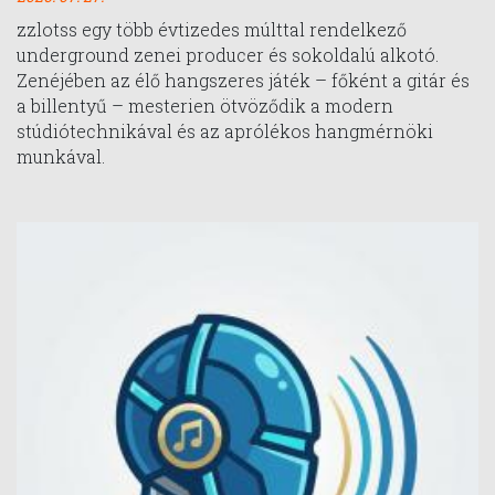
zzlotss egy több évtizedes múlttal rendelkező
underground zenei producer és sokoldalú alkotó.
Zenéjében az élő hangszeres játék – főként a gitár és
a billentyű – mesterien ötvöződik a modern
stúdiótechnikával és az aprólékos hangmérnöki
munkával.