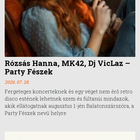
Rózsás Hanna, MK42, Dj VicLaz –
Party Fészek
2026. 07. 28.
Fergeteges koncerteknek és egy véget nem érő retro
disco estének lehetnek szem és fültanúi mindazok,
akik ellátogatnak augusztus 1-jén Balatonszárszóra, a
Party Fészek nevű helyre