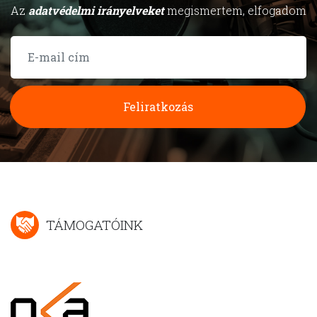
Az
adatvédelmi irányelveket
megismertem, elfogadom
Feliratkozás
TÁMOGATÓINK