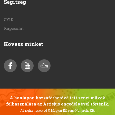
Segítség
GYIK
Kapcsolat
Kövess minket
A honlapon hozzáférhetővé tett zenei művek
felhasználása az Artisjus engedélyével történik.
All rights reserved
© Magyar Élőzene Nonprofit Kft.