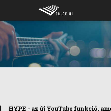
HYPE - az új YouTube funkció, ame