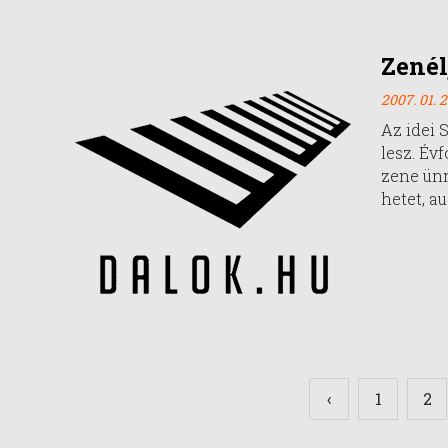
Zenél
2007. 01. 2
Az idei 
lesz. Év
zene ünn
hetet, a
‹
1
2