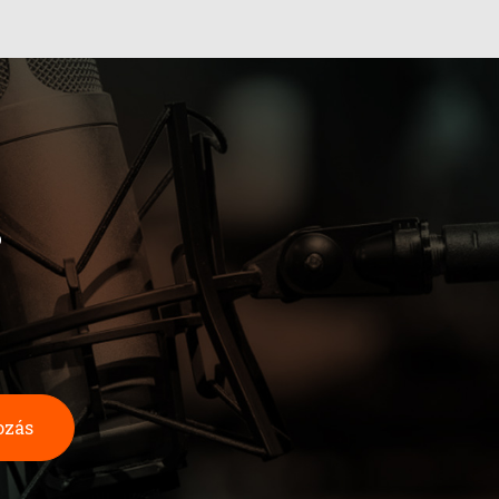
b
ozás