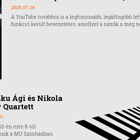
2025. 07. 29.
A YouTube továbbra is a legfontosabb, legátfogóbb le
funkció került bevezetésre, amellyel a nézők a még n
ku Ági és Nikola
 Quartett
7.
10-én este 8-tól
ezik a MU Színházban.