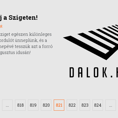
j a Szigeten!
9.
Sziget egészen különleges
fordulót ünneplünk, és a
epévé tesszük azt a forró
ugusztus idusán!
...
818
819
820
821
822
823
824
...