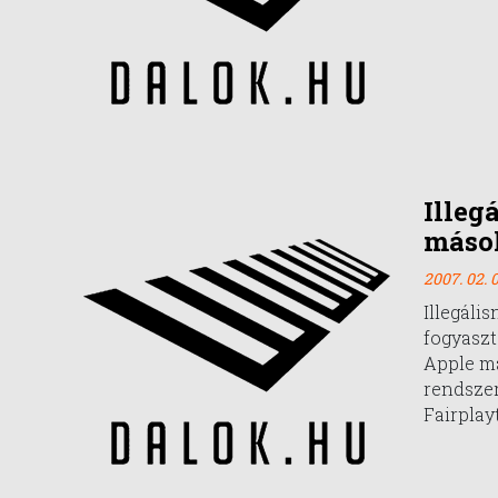
Illegá
máso
2007. 02. 0
Illegáli
fogyasz
Apple m
rendszer
Fairplayt