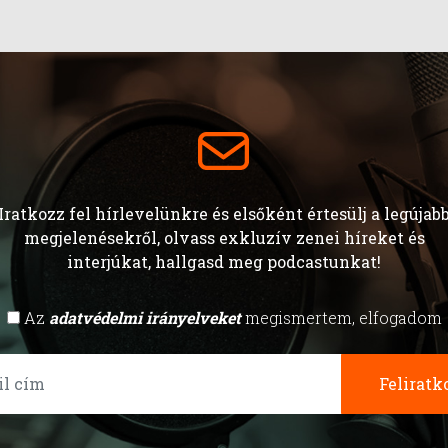
Iratkozz fel hírlevelünkre és elsőként értesülj a legújab
megjelenésekről, olvass exkluzív zenei híreket és
interjúkat, hallgasd meg podcastunkat!
Az
adatvédelmi irányelveket
megismertem, elfogadom
Feliratk