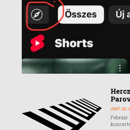
Hercz
Parov
2007. 02. 0
Febrúár 
koncert