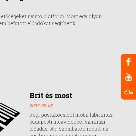
hetőségeket nyújtó platform. Most egy olyan
em befutott előadókat segíthetik.
Brit és most
2007. 02. 05.
Régi postakocsiból mobil labirintus,
budapesti utcavideoból színházi
előadás, stb. Szombaton indult, az
egy hónapos Nagy Britmánia