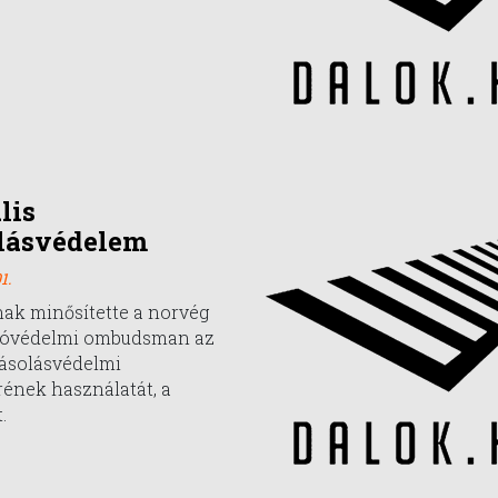
lis
lásvédelem
1.
snak minősítette a norvég
tóvédelmi ombudsman az
ásolásvédelmi
ének használatát, a
.