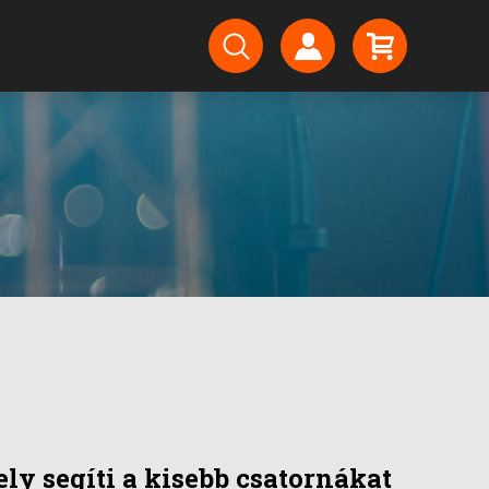
ly segíti a kisebb csatornákat