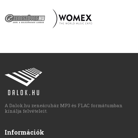
A Dalok.hu zeneáruház MP3 és FLAC formátumban
kínálja felvételeit.
Információk