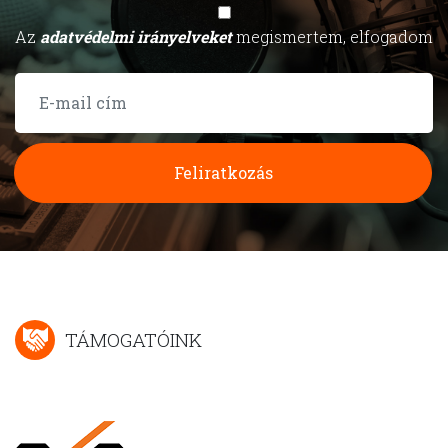
Az
adatvédelmi irányelveket
megismertem, elfogadom
Feliratkozás
TÁMOGATÓINK