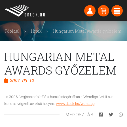
Főoldal
Hírek
Hungarian Metal Awards győzelem
HUNGARIAN METAL
AWARDS GYŐZELEM
2007. 03. 12.
- a 2006 Legjobb debütáló albuma kategóriában a Wendigo Let it out
lemeze végzett az első helyen.
www.dalok.hu/wendigo
MEGOSZTÁS