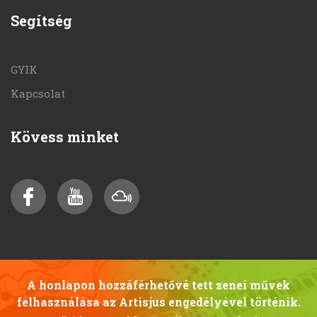
Segítség
GYIK
Kapcsolat
Kövess minket
A honlapon hozzáférhetővé tett zenei művek
felhasználása az Artisjus engedélyével történik.