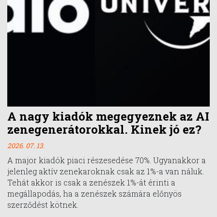
A nagy kiadók megegyeznek az AI
zenegenerátorokkal. Kinek jó ez?
2026. 07. 13.
A major kiadók piaci részesedése 70%. Ugyanakkor a
jelenleg aktív zenekaroknak csak az 1%-a van náluk.
Tehát akkor is csak a zenészek 1%-át érinti a
megállapodás, ha a zenészek számára előnyös
szerződést kötnek.