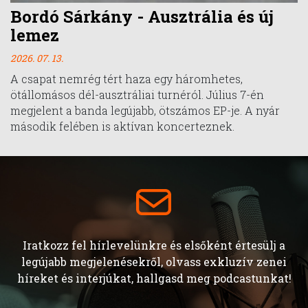
Bordó Sárkány - Ausztrália és új
lemez
2026. 07. 13.
A csapat nemrég tért haza egy háromhetes,
ötállomásos dél-ausztráliai turnéról. Július 7-én
megjelent a banda legújabb, ötszámos EP-je. A nyár
második felében is aktívan koncerteznek.
Iratkozz fel hírlevelünkre és elsőként értesülj a
legújabb megjelenésekről, olvass exkluzív zenei
híreket és interjúkat, hallgasd meg podcastunkat!