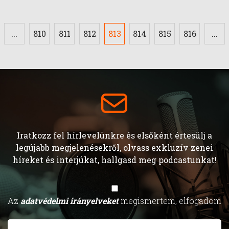
...
810
811
812
813
814
815
816
...
Iratkozz fel hírlevelünkre és elsőként értesülj a
legújabb megjelenésekről, olvass exkluzív zenei
híreket és interjúkat, hallgasd meg podcastunkat!
Az
adatvédelmi irányelveket
megismertem, elfogadom