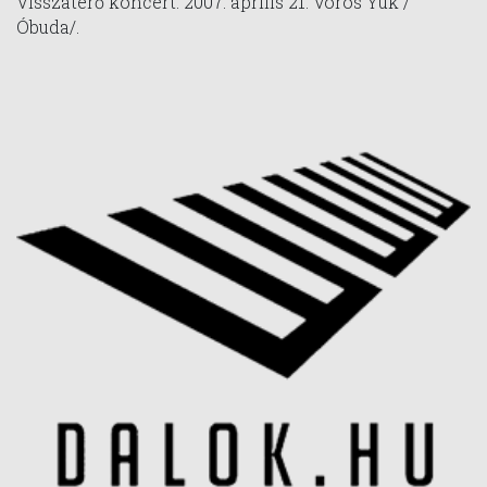
Visszatérő koncert: 2007. április 21. Vörös Yuk /
Óbuda/.