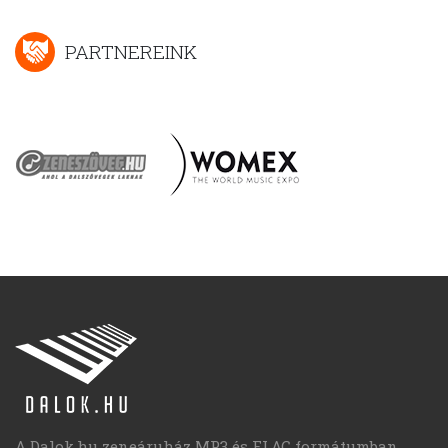
PARTNEREINK
A Dalok.hu zeneáruház MP3 és FLAC formátumban