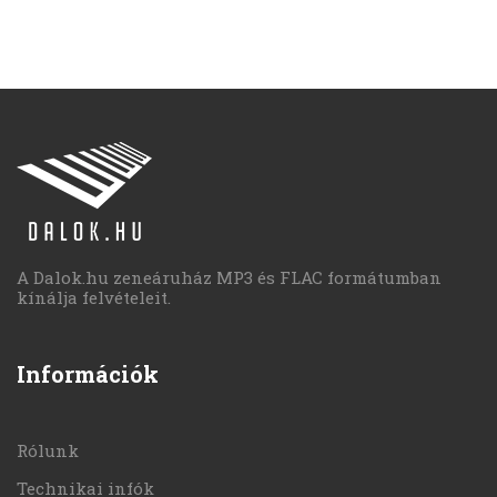
A Dalok.hu zeneáruház MP3 és FLAC formátumban
kínálja felvételeit.
Információk
Rólunk
Technikai infók