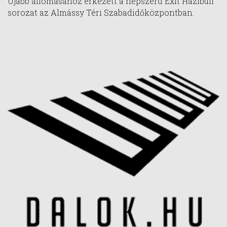
Újabb állomásához érkezett a népszerű Exit Házibuli
sorozat az Almássy Téri Szabadidőközpontban.