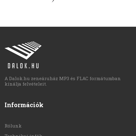
A Dalok.hu zeneáruház MP3 és FLAC formátumban
kínálja felvételeit.
Információk
Rólunk
Technikai infók