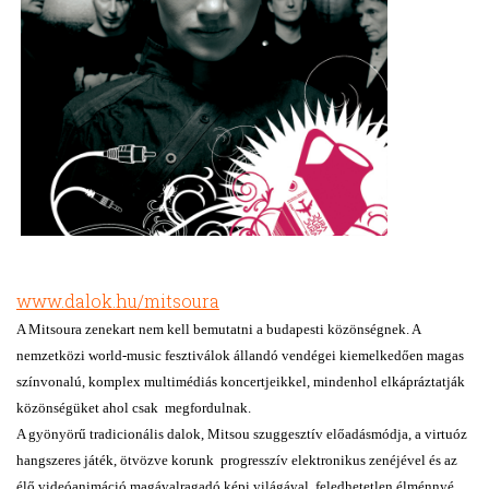
www.dalok.hu/mitsoura
A Mitsoura zenekart nem kell bemutatni a budapesti közönségnek. A
nemzetközi world-music fesztiválok állandó vendégei kiemelkedően magas
színvonalú, komplex multimédiás koncertjeikkel, mindenhol elkápráztatják
közönségüket ahol csak megfordulnak.
A gyönyörű tradicionális dalok, Mitsou szuggesztív előadásmódja, a virtuóz
hangszeres játék, ötvözve korunk progresszív elektronikus zenéjével és az
élő videóanimáció magávalragadó képi világával, feledhetetlen élménnyé