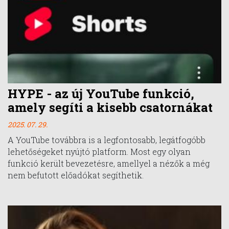
HYPE - az új YouTube funkció,
amely segíti a kisebb csatornákat
2025. 07. 29.
A YouTube továbbra is a legfontosabb, legátfogóbb
lehetőségeket nyújtó platform. Most egy olyan
funkció került bevezetésre, amellyel a nézők a még
nem befutott előadókat segíthetik.