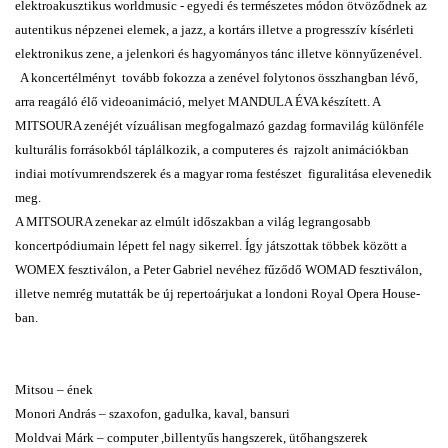
elektroakusztikus worldmusic - egyedi és természetes módon ötvöződnek az
autentikus népzenei elemek, a jazz, a kortárs illetve a progresszív kísérleti
elektronikus zene, a jelenkori és hagyományos tánc illetve könnyűzenével.
A koncertélményt tovább fokozza a zenével folytonos összhangban lévő,
arra reagáló élő videoanimáció, melyet MANDULA ÉVA készített. A
MITSOURA zenéjét vízuálisan megfogalmazó gazdag formavilág különféle
kulturális forrásokból táplálkozik, a computeres és rajzolt animációkban
indiai motívumrendszerek és a magyar roma festészet figuralitása elevenedik
meg.
A MITSOURA zenekar az elmúlt időszakban a világ legrangosabb
koncertpódiumain lépett fel nagy sikerrel. Így játszottak többek között a
WOMEX fesztiválon, a Peter Gabriel nevéhez fűződő WOMAD fesztiválon,
illetve nemrég mutatták be új repertoárjukat a londoni Royal Opera House-
ban.
Mitsou – ének
Monori András – szaxofon, gadulka, kaval, bansuri
Moldvai Márk
– computer ,billentyűs hangszerek, ütőhangszerek