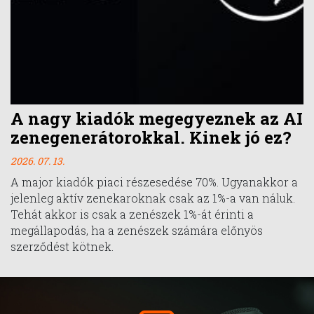
A nagy kiadók megegyeznek az AI
zenegenerátorokkal. Kinek jó ez?
2026. 07. 13.
A major kiadók piaci részesedése 70%. Ugyanakkor a
jelenleg aktív zenekaroknak csak az 1%-a van náluk.
Tehát akkor is csak a zenészek 1%-át érinti a
megállapodás, ha a zenészek számára előnyös
szerződést kötnek.