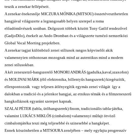
teszik a zenekar fellépéseit.
A zenekar énekesnője MICZURA MÓNIKA (MITSOU) összetéveszthetetlen
hangjával világszerte a legrangosabb helyen szerepel a roma
előadóművészek sorában. Dolgozott többek között Tony Gatlif rendezővel
(GadjoDilo), énekelt az Ando Dromban és a világszerte turnézó nemzetközi
Global Vocal Meeting projektben.
A zenekar tagjai különböző zenei stíliusok rangos képviselői akik
valamennyien otthonosan mozognak mind az autentikus mind a modern
zenei stílusokban.
A két zeneszerző-hangszerelő MONORI ANDRÁS (gadulka,kaval,szaxofon)
és MOLDVAI MÁRK (élő elektronika, billentyűs hangszerek) kiegészítik,
ellenpontozzák vagy teljesen átlényegítik egymás zenei világát így a
dalokban a tradició és a jelenkor hangjai, az etnikus témák és a filmzeneszerű
hangkollázsok egyaránt szerepet kapnak.
SZALAI PĖTER (tabla, ütőhangszerek) finom, tradicionális tabla-játéka,
valamint LUKÁCS MIKLÓS (cimbalom) valamennyi műfajt ötvöző
cimbalomjátéka teszi még teljesebbé és szinesebbé a hangképet.
Ennek köszönhetően a MITSOURA zenéjében – mely egyfajta progresszív