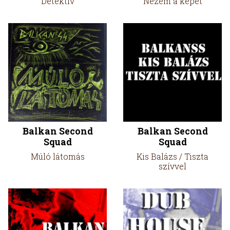
Detektív
Nézem a képet
Balkan Second
Balkan Second
Squad
Squad
Múló látomás
Kis Balázs / Tiszta
szívvel