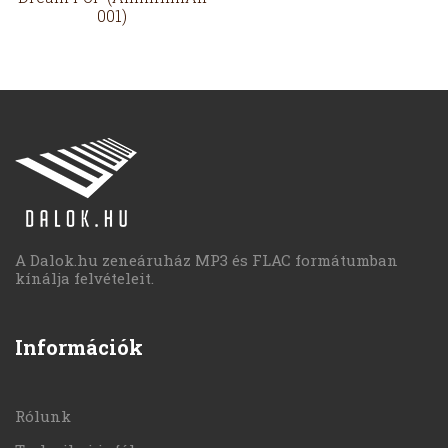
001)
A Dalok.hu zeneáruház MP3 és FLAC formátumban
kínálja felvételeit.
Információk
Rólunk