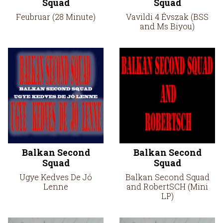
Squad
Squad
Feubruar (28 Minute)
Vavildi 4 Évszak (BSS
and Ms Biyou)
Balkan Second
Balkan Second
Squad
Squad
Ugye Kedves De Jó
Balkan Second Squad
Lenne
and RobertSCH (Mini
LP)