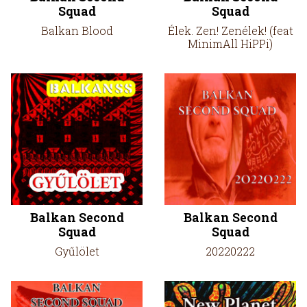
Squad
Squad
Balkan Blood
Élek. Zen! Zenélek! (feat
MinimAll HiPPi)
Balkan Second
Balkan Second
Squad
Squad
Gyűlölet
20220222