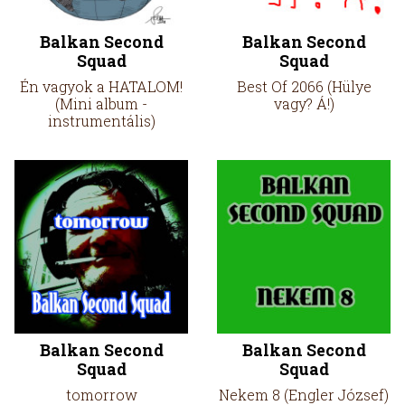
Balkan Second
Balkan Second
Squad
Squad
Én vagyok a HATALOM!
Best Of 2066 (Hülye
(Mini album -
vagy? Á!)
instrumentális)
Balkan Second
Balkan Second
Squad
Squad
tomorrow
Nekem 8 (Engler József)