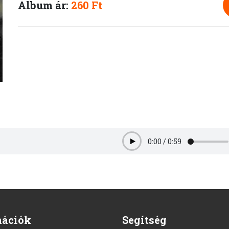
Album ár:
260 Ft
0:00
/
0:59
Play
mációk
Segítség