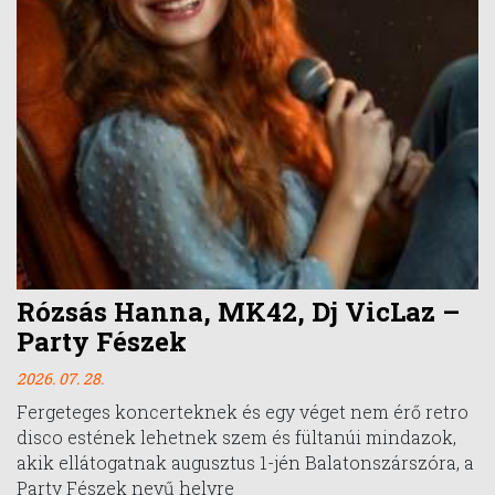
Rózsás Hanna, MK42, Dj VicLaz –
Party Fészek
2026. 07. 28.
Fergeteges koncerteknek és egy véget nem érő retro
disco estének lehetnek szem és fültanúi mindazok,
akik ellátogatnak augusztus 1-jén Balatonszárszóra, a
Party Fészek nevű helyre