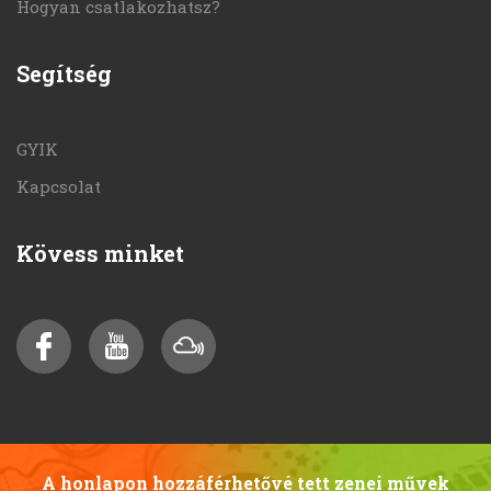
Hogyan csatlakozhatsz?
Segítség
GYIK
Kapcsolat
Kövess minket
A honlapon hozzáférhetővé tett zenei művek