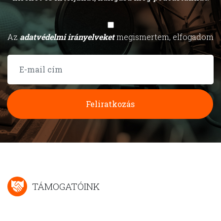
Az
adatvédelmi irányelveket
megismertem, elfogadom
Feliratkozás
TÁMOGATÓINK