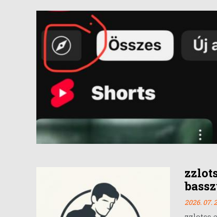
zzlot
bassz
2026. 07. 2
zzlotss 