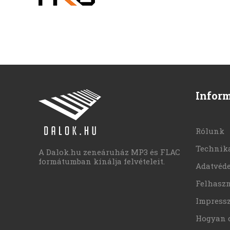
Infor
Rólunk
Technika
A Dalok.hu zeneáruház MP3 és FLAC
formátumban kínálja felvételeit.
Adatvéd
Felhaszn
Impress
Hogyan 