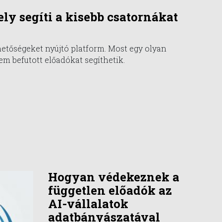
ly segíti a kisebb csatornákat
hetőségeket nyújtó platform. Most egy olyan
em befutott előadókat segíthetik.
Hogyan védekeznek a
független előadók az
AI-vállalatok
adatbányászatával