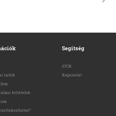
mációk
Segítség
GYIK
i infók
Kapcsolat
elem
álási feltételek
zum
csatlakozhatsz?