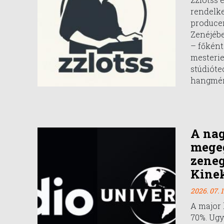
rendelk
producer
Zenéjébe
– főként 
mesteri
stúdióte
hangmér
A na
mege
zeneg
Kinek
2026. 07. 1
A major 
70%. Ugy