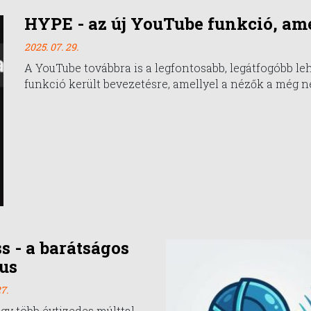
HYPE - az új YouTube funkció, ame
2025. 07. 29.
A YouTube továbbra is a legfontosabb, legátfogóbb le
funkció került bevezetésre, amellyel a nézők a még n
ss - a barátságos
us
7.
egy több évtizedes múlttal