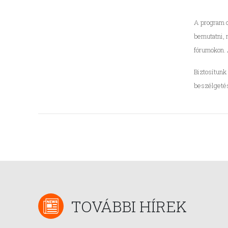
A program c
bemutatni, 
fórumokon. 
Biztosítunk
beszélgetés
TOVÁBBI HÍREK