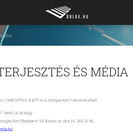
 média
TERJESZTÉS ÉS MÉDIA
, a COMPOFFICE-R KFT és a Szimpla Kert szervezésében
. hétfő 14-18 óráig
zimpla Kert (Budapest, VII. Kazinczy utca 14., 352 41 98,
mpla.hu
)