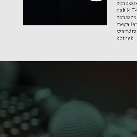
zenekar
náluk. T
zenészek
megállap
számára
kötnek.