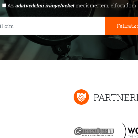
Az
adatvédelmi irányelveket
megismertem, elfogadom
Feliratk
PARTNER