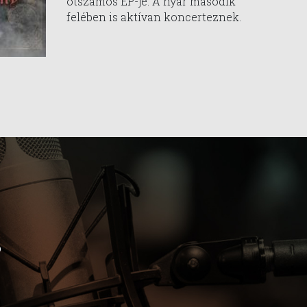
ötszámos EP-je. A nyár második
felében is aktívan koncerteznek.
b