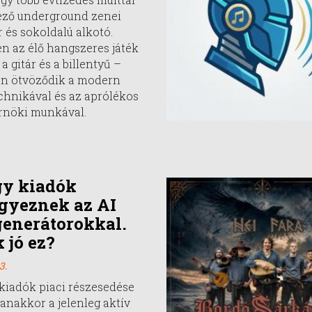
ező underground zenei
 és sokoldalú alkotó.
n az élő hangszeres játék
a gitár és a billentyű –
en ötvöződik a modern
chnikával és az aprólékos
nöki munkával.
gy kiadók
gyeznek az AI
enerátorokkal.
 jó ez?
3.
kiadók piaci részesedése
anakkor a jelenleg aktív