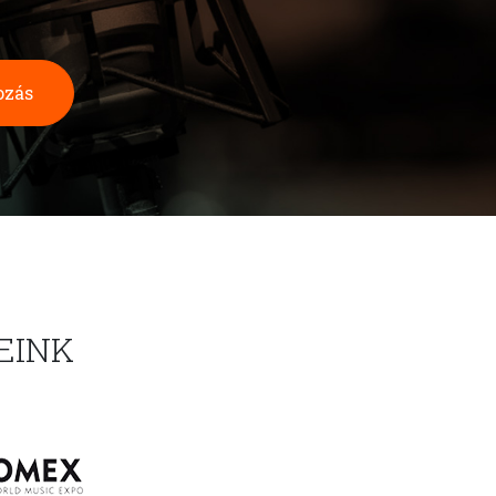
ozás
EINK