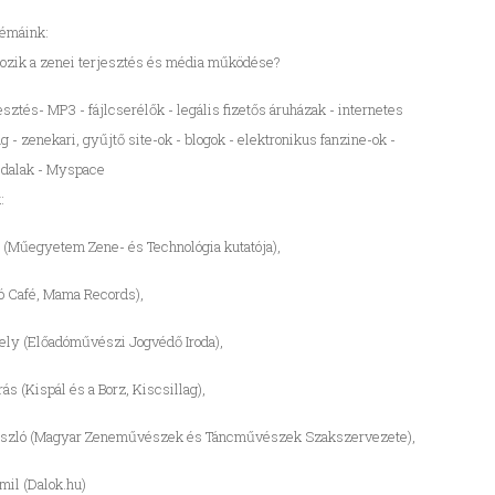
témáink:
ozik a zenei terjesztés és média működése?
esztés- MP3 - fájlcserélők - legális fizetős áruházak - internetes
g - zenekari, gyűjtő site-ok - blogok - elektronikus fanzine-ok -
oldalak - Myspace
:
 (Műegyetem Zene- és Technológia kutatója),
ó Café, Mama Records),
ely (Előadóművészi Jogvédő Iroda),
ás (Kispál és a Borz, Kiscsillag),
szló (Magyar Zeneművészek és Táncművészek Szakszervezete),
mil (Dalok.hu)