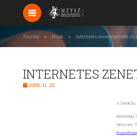
HÍREK
HÍRLEVÉL FELIRATKOZÁS
Főoldal
Hírek
Internetes zeneterjesztés és
PODCAST
BACKSTAGE BEJELENTKEZÉS
INTERNETES ZENE
2006. 11. 23.
A Dalok.hu
November 27
Helyszín: S
fruzsi@szi