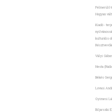
Felmerülő 
Hogyan vált
Kiadó - terj
nyilvánossá
kulturális 
Résztvevők
Vályi Gábor
Nesta (Rádi
Békés Gerg
Lovasi Andr
Gyimesi Lá
Biljarszki E