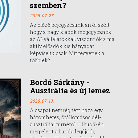
szemben?
2026. 07. 27.
Az előző bejegyzésünk arról szólt,
hogy a nagy kiadók megegyeznek
az AI-vállalatokkal, viszont ők a ma
aktív előadók kis hányadát
képviselik csak. Mit tegyenek a
többiek?
Bordó Sárkány -
Ausztrália és új lemez
2026. 07. 13.
A csapat nemrég tért haza egy
háromhetes, ötállomásos dél-
ausztráliai turnéról. Július 7-én
megjelent a banda legújabb,