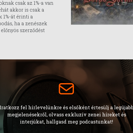
oknak csak az 1%-a van
ehát akkor is csak a
 1%-át érinti a
odás, ha a zenészek
 előnyös szerződést
Iratkozz fel hírlevelünkre és elsőként értesülj a legújab
megjelenésekről, olvass exkluzív zenei híreket és
interjúkat, hallgasd meg podcastunkat!