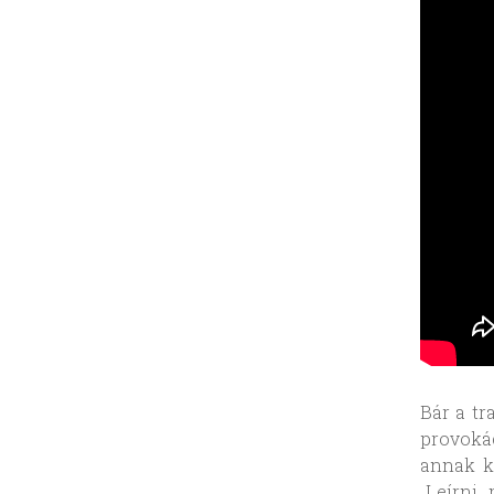
Bár a tr
provokác
annak ki
„Leírni,