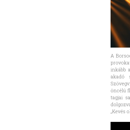
A Borso
provoka
inkább a
akadó s
Szövegvi
öncélú f
tagjai s
dolgozv
„Kevés o