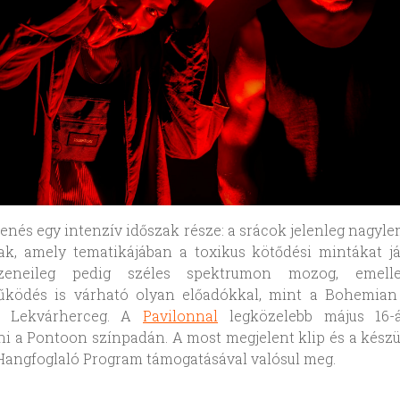
enés egy intenzív időszak része: a srácok jelenleg nagy
ak, amely tematikájában a toxikus kötődési mintákat já
 zeneileg pedig széles spektrumon mozog, emelle
űködés is várható olyan előadókkal, mint a Bohemian 
s Lekvárherceg. A
Pavilonnal
legközelebb május 16-
ni a Pontoon színpadán. A most megjelent klip és a kész
Hangfoglaló Program támogatásával valósul meg.