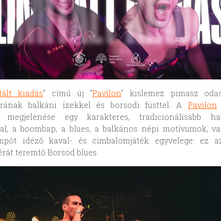
tált kiadás
" című új "
Pavilon
" kislemez pimasz oda
túrának balkáni ízekkel és borsodi füsttel. A
Pavilon
b megjelenése egy karakteres, tradicionálisabb ha
al, a boombap, a blues, a balkános népi motívumok, va
pót idéző kaval- és cimbalomjáték egyvelege: ez a
rát teremtő Borsod blues.