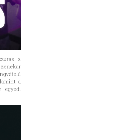
szúrás a
zenekar
ngvételű
lamint a
z egyedi