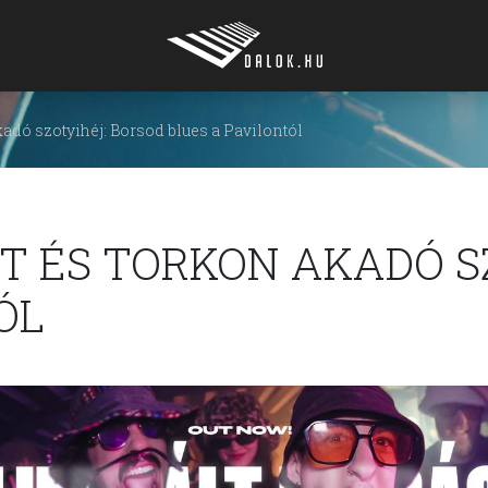
kadó szotyihéj: Borsod blues a Pavilontól
T ÉS TORKON AKADÓ S
ÓL