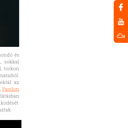
mondó és
, sokkal
l, torkon
ataiból.
ektál: az
 A
Pavilon
glátásban
ködését.
aztak.