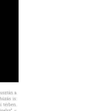
pusztán a
húzás is:
i térben.
iselsz” –