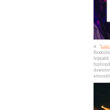
A "
Limi
flexkul
legújab
hiphopd
downtem
atmoszfé