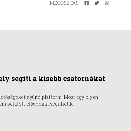
MEGOSZTÁS
ly segíti a kisebb csatornákat
hetőségeket nyújtó platform. Most egy olyan
em befutott előadókat segíthetik.