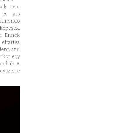
 csak nem
 és ars
mitmondó
 képesek,
n. Ennek
eltartva
dent, ami
árkot egy
ondják. A
gyszerre