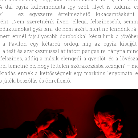
 A dal egyik kulcsmondata így szól: „Ilyet is tudunk,
nk” – ez egyszerre értelmezhető kikacsintásként
ként. „Nem szeretnénk ilyen jellegű, felszínesebb, sem
oduktumokat gyártani, de nem azért, mert ne lennénk rá
ert ennél fajsúlyosabb darabokkal készülünk a jövőbe
e a Pavilon egy kétarcú ördög: míg az egyik kisujját 
i a teát és szarkazmussal átitatott pengeélre hányna min
s felszínes, addig a másik elengedi a gyeplőt, és a lövész
rrel temetné be, hogy téttelen szórakozásba kezdjen” – m
t kiadás ennek a kettősségnek egy markáns lenyomata: e
s játék, beszólás és önreflexió.