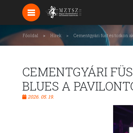
HÍREK
HÍRLEVÉL FELIRATKOZÁS
Főoldal
Hírek
Cementgyári füst és torkon a
PODCAST
BACKSTAGE BEJELENTKEZÉS
CEMENTGYÁRI FÜS
BLUES A PAVILONT
2026. 05. 19.