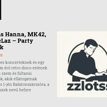
ás Hanna, MK42,
cLaz – Party
ek
8.
ges koncerteknek és egy
m érő retro disco estének
 szem és fültanúi
, akik ellátogatnak
s 1-jén Balatonszárszóra, a
szek nevű helyre