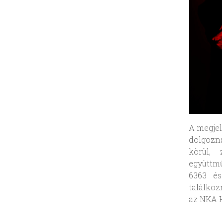
A megjel
dolgozn
körül,
együttm
6363 é
találkoz
az NKA 