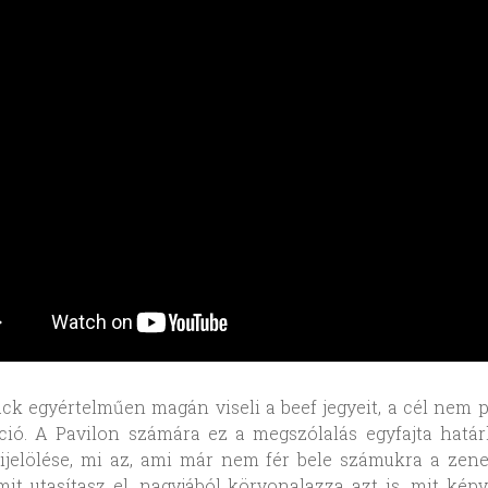
ack egyértelműen magán viseli a beef jegyeit, a cél nem 
ió. A Pavilon számára ez a megszólalás egyfajta határ
jelölése, mi az, ami már nem fér bele számukra a zene
 mit utasítasz el, nagyjából körvonalazza azt is, mit képv