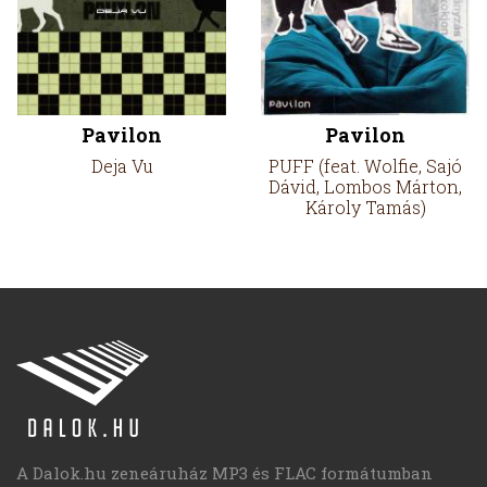
Pavilon
Pavilon
Deja Vu
PUFF (feat. Wolfie, Sajó
Dávid, Lombos Márton,
Károly Tamás)
A Dalok.hu zeneáruház MP3 és FLAC formátumban