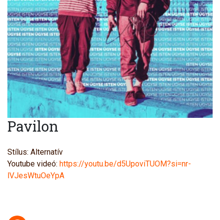
Pavilon
Stílus: Alternatív
Youtube videó:
https://youtu.be/d5UpoviTUOM?si=nr-
lVJesWtuOeYpA