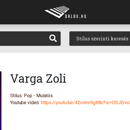
Stílus szerinti keresés
Varga Zoli
Stílus: Pop - Mulatós
Youtube videó:
https://youtu.be/42oxtm9gX8c?si=OSJEr