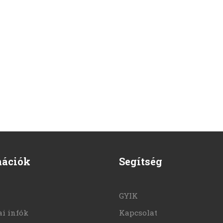
mációk
Segítség
GYIK
i infók
Kapcsolat