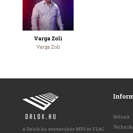
Varga Zoli
Varga Zoli
Infor
Rólunk
Technika
A Dalok.hu zeneáruház MP3 és FLAC