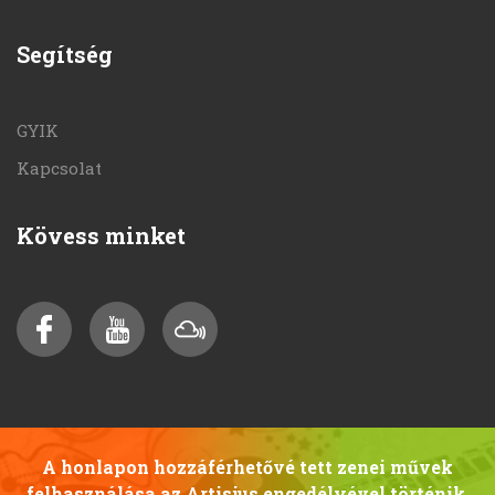
Segítség
GYIK
Kapcsolat
Kövess minket
A honlapon hozzáférhetővé tett zenei művek
felhasználása az Artisjus engedélyével történik.