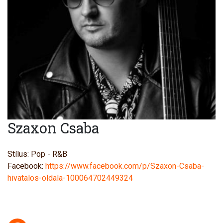
Szaxon Csaba
Stílus: Pop - R&B
Facebook:
https://www.facebook.com/p/Szaxon-Csaba-
hivatalos-oldala-100064702449324