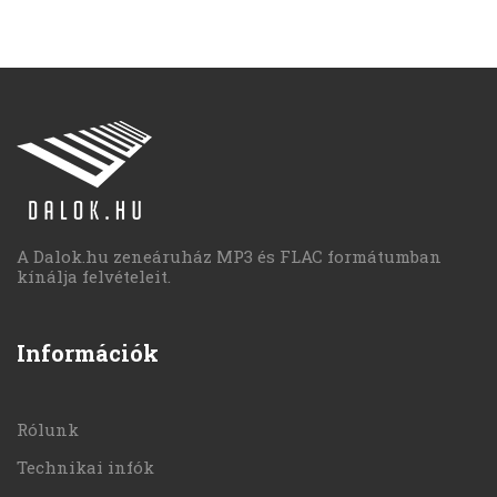
A Dalok.hu zeneáruház MP3 és FLAC formátumban
kínálja felvételeit.
Információk
Rólunk
Technikai infók