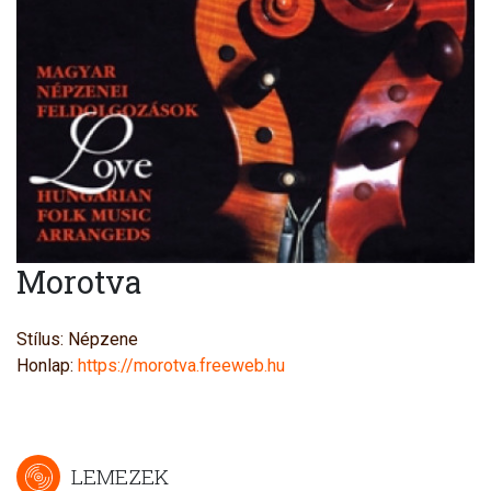
Morotva
Stílus: Népzene
Honlap:
https://morotva.freeweb.hu
LEMEZEK