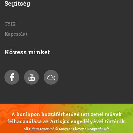
Segítség
GYIK
Kapcsolat
Kövess minket
A honlapon hozzáférhetővé tett zenei művek
felhasználása az Artisjus engedélyével történik.
All rights reserved
© Magyar Élőzene Nonprofit Kft.