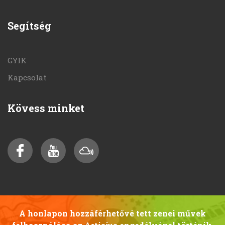
Segítség
GYIK
Kapcsolat
Kövess minket
A honlapon hozzáférhetővé tett zenei művek