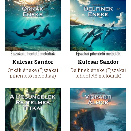
Kulcsár Sándor
Kulcsár Sándor
Orkák éneke (Éjszakai
Delfinek éneke (Éjszakai
pihentető melódiák)
pihentető melódiák)