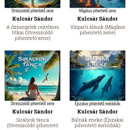
Kulcsár Sándor
Kulcsár Sándor
A dzsungelek rejtelmes
Vízparti álmok (Mágikus
titkai (Stresszoldó
pihentető zene)
pihentető zene)
Kulcsár Sándor
Kulcsár Sándor
Sirályok tánca
Bálnák éneke (Éjszakai
(Stresszoldó pihentető
pihentető melódiák)