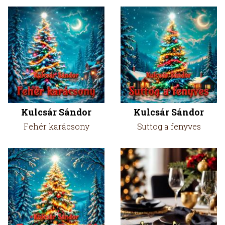
Kulcsár Sándor
Kulcsár Sándor
Fehér karácsony
Suttog a fenyves