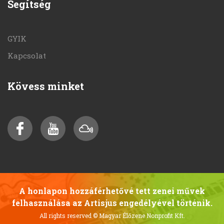
Segítség
GYIK
Kapcsolat
Kövess minket
A honlapon hozzáférhetővé tett zenei művek
felhasználása az Artisjus engedélyével történik.
All rights reserved
© Magyar Élőzene Nonprofit Kft.