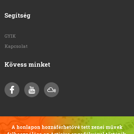
Segítség
GYIK
Kapcsolat
Kövess minket
A honlapon hozzáférhetővé tett zenei művek