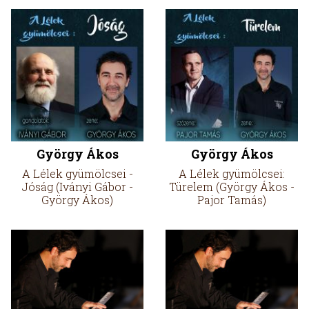
György Ákos
György Ákos
A Lélek gyümölcsei -
A Lélek gyümölcsei:
Jóság (Iványi Gábor -
Türelem (György Ákos -
György Ákos)
Pajor Tamás)