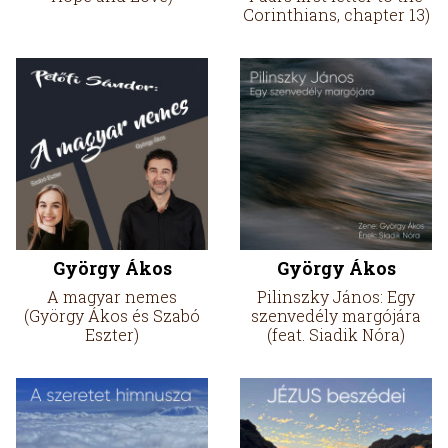
Corinthians, chapter 13)
György Ákos
György Ákos
A magyar nemes
Pilinszky János: Egy
(György Ákos és Szabó
szenvedély margójára
Eszter)
(feat. Siadik Nóra)