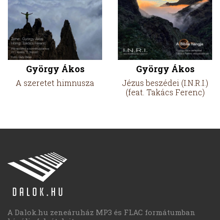
György Ákos
György Ákos
A szeretet himnusza
Jézus beszédei (I.N.R.I.)
(feat. Takács Ferenc)
A Dalok.hu zeneáruház MP3 és FLAC formátumban