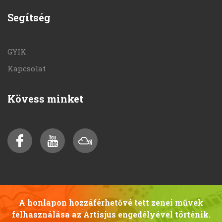
Segítség
GYIK
Kapcsolat
Kövess minket
A honlapon hozzáférhetővé tett zenei művek
felhasználása az Artisjus engedélyével történik.