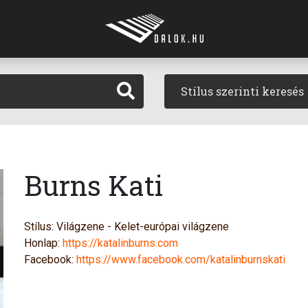
Stílus szerinti keresés
Burns Kati
Stílus: Világzene - Kelet-európai világzene
Honlap:
https://katalinburns.com
Facebook:
https://www.facebook.com/katalinburnskati