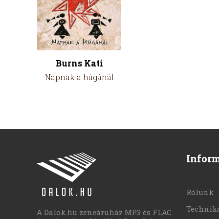
Burns Kati
Napnak a húgánál
Infor
Rólunk
Technika
A Dalok.hu zeneáruház MP3 és FLAC