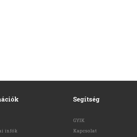
mációk
Segítség
GYIK
i infók
Kapcsolat