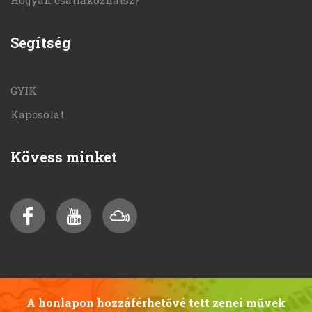
Hogyan csatlakozhatsz?
Segítség
GYIK
Kapcsolat
Kövess minket
A honlapon hozzáférhetővé tett zenei művek