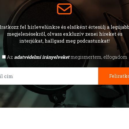
Iratkozz fel hírlevelünkre és elsőként értesülj a legújab
megjelenésekről, olvass exkluzív zenei híreket és
interjúkat, hallgasd meg podcastunkat!
Az
adatvédelmi irányelveket
megismertem, elfogadom
Feliratk