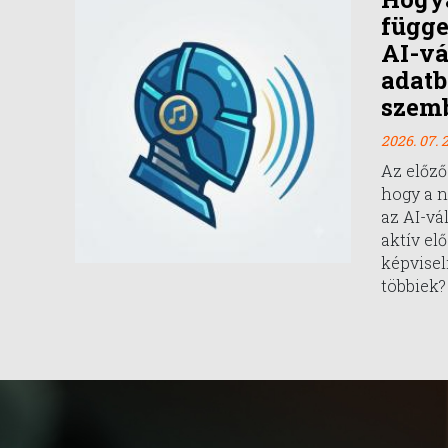
függe
AI-vá
adatb
szem
2026. 07. 2
Az előző
hogy a 
az AI-vá
aktív el
képvisel
többiek?