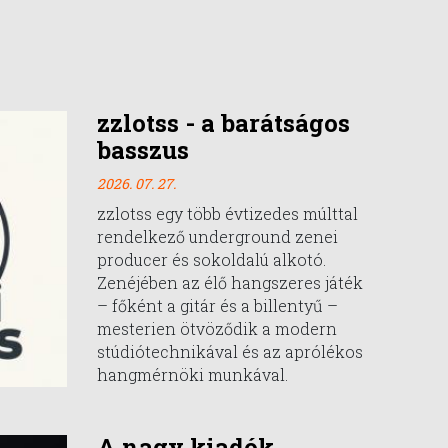
zzlotss - a barátságos
basszus
2026. 07. 27.
zzlotss egy több évtizedes múlttal
rendelkező underground zenei
producer és sokoldalú alkotó.
Zenéjében az élő hangszeres játék
– főként a gitár és a billentyű –
mesterien ötvöződik a modern
stúdiótechnikával és az aprólékos
hangmérnöki munkával.
A nagy kiadók