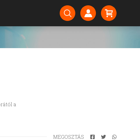
rától a
MEGOSZTÁS