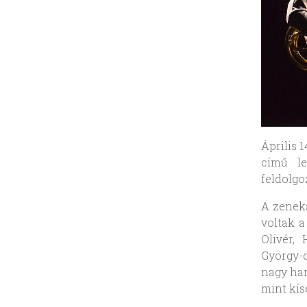
Április 1
című le
feldolgo
A zeneka
voltak a
Olivér,
György-d
nagy han
mint kís