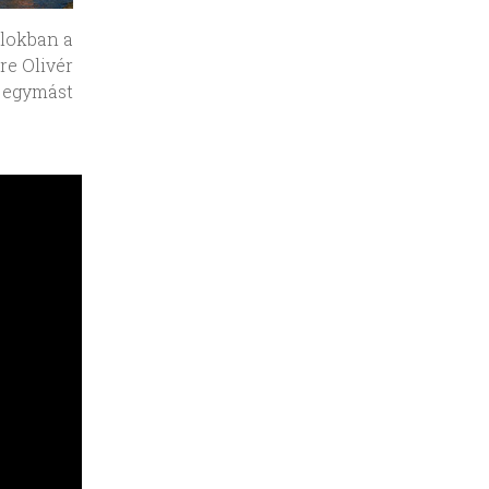
alokban a
re Olivér
 egymást