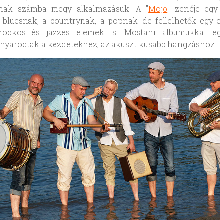
gnak számba megy alkalmazásuk. A "
Mojo
" zenéje egy
 bluesnak, a countrynak, a popnak, de fellelhetők egy
 rockos és jazzes elemek is. Mostani albumukkal eg
nyarodtak a kezdetekhez, az akusztikusabb hangzáshoz.