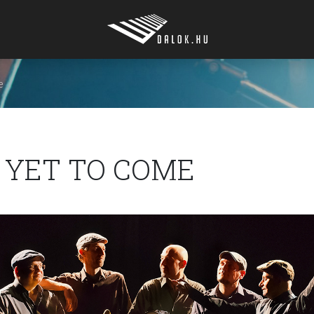
e
S YET TO COME