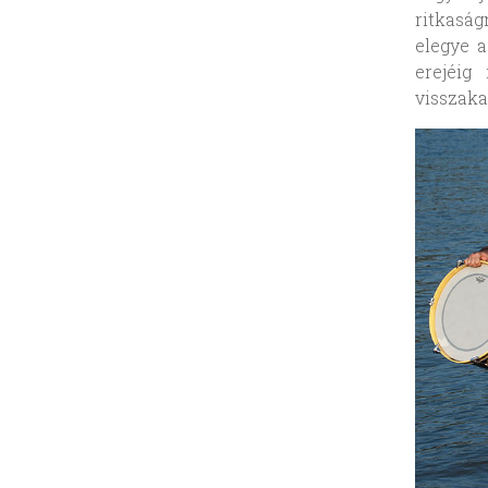
ritkasá
elegye a
erejéig
visszaka