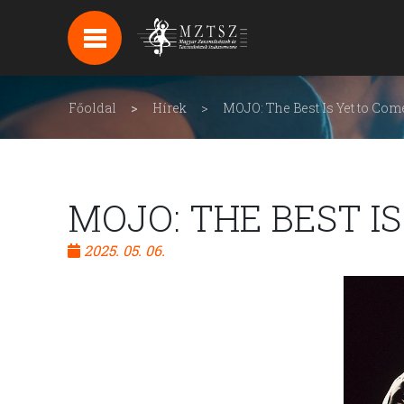
HÍREK
HÍRLEVÉL FELIRATKOZÁS
Főoldal
Hírek
MOJO: The Best Is Yet to Com
PODCAST
BACKSTAGE BEJELENTKEZÉS
MOJO: THE BEST I
2025. 05. 06.