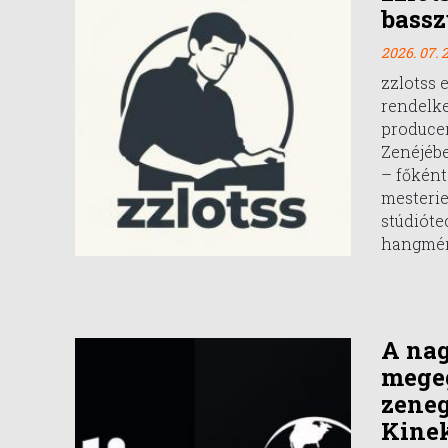
bassz
2026. 07. 2
zzlotss 
rendelk
producer
Zenéjébe
– főként 
mesteri
stúdióte
hangmér
A na
mege
zeneg
Kinek