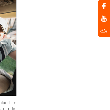
bluesban
g mindig