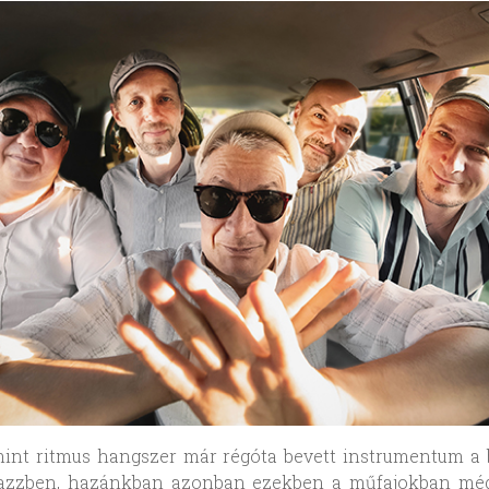
mint ritmus hangszer már régóta bevett instrumentum a 
jazzben, hazánkban azonban ezekben a műfajokban mé