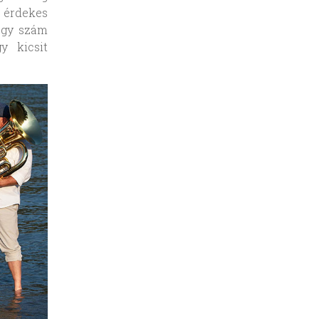
 érdekes
-egy szám
y kicsit