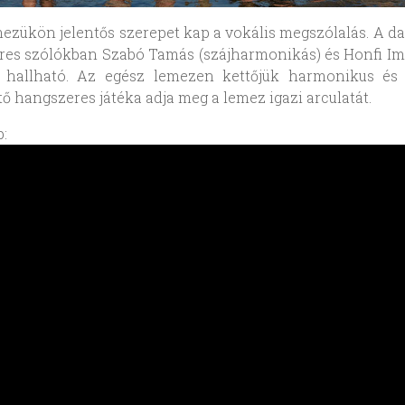
mezükön jelentős szerepet kap a vokális megszólalás. A d
es szólókban Szabó Tamás (szájharmonikás) és Honfi Im
s) hallható. Az egész lemezen kettőjük harmonikus és
tő hangszeres játéka adja meg a lemez igazi arculatát.
: