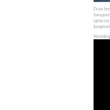
Friss le
hangszer
(gitáro
kiegészí
Werkklip