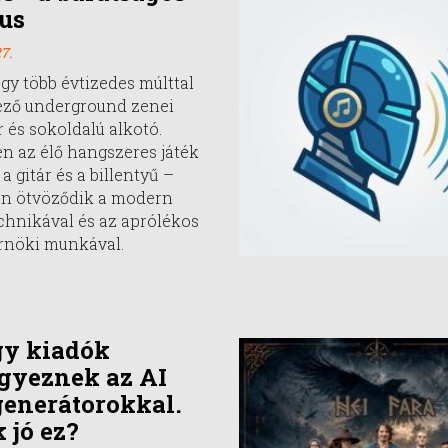
us
7.
egy több évtizedes múlttal
ező underground zenei
 és sokoldalú alkotó.
n az élő hangszeres játék
a gitár és a billentyű –
en ötvöződik a modern
chnikával és az aprólékos
nöki munkával.
gy kiadók
gyeznek az AI
enerátorokkal.
 jó ez?