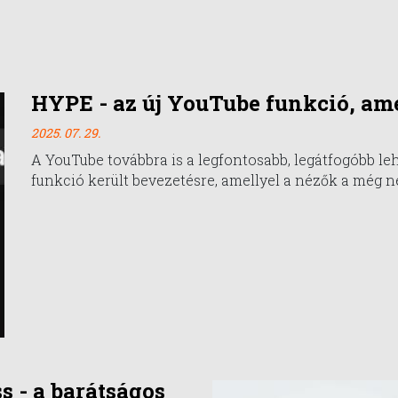
HYPE - az új YouTube funkció, ame
2025. 07. 29.
A YouTube továbbra is a legfontosabb, legátfogóbb le
funkció került bevezetésre, amellyel a nézők a még n
ss - a barátságos