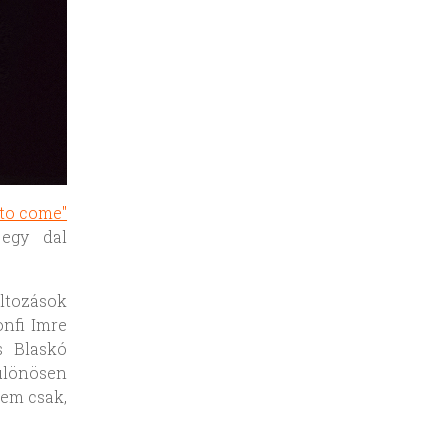
 to come"
 egy dal
áltozások
onfi Imre
s Blaskó
különösen
nem csak,