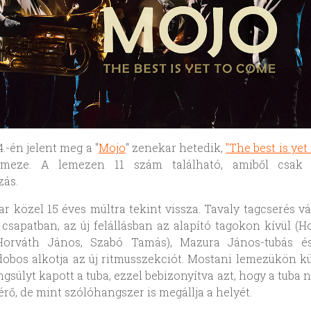
4.-én jelent meg a "
Mojo
" zenekar hetedik,
"The best is yet
meze. A lemezen 11 szám található, amiből csak
zás.
r közel 15 éves múltra tekint vissza. Tavaly tagcserés v
 csapatban, az új felállásban az alapító tagokon kívül (H
 Horváth János, Szabó Tamás), Mazura János-tubás é
obos alkotja az új ritmusszekciót. Mostani lemezükön 
gsúlyt kapott a tuba, ezzel bebizonyítva azt, hogy a tuba 
érő, de mint szólóhangszer is megállja a helyét.