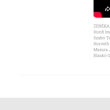
ZENEKA
Honfi Im
Szabó T
Horváth 
Mazura J
Blaskó 