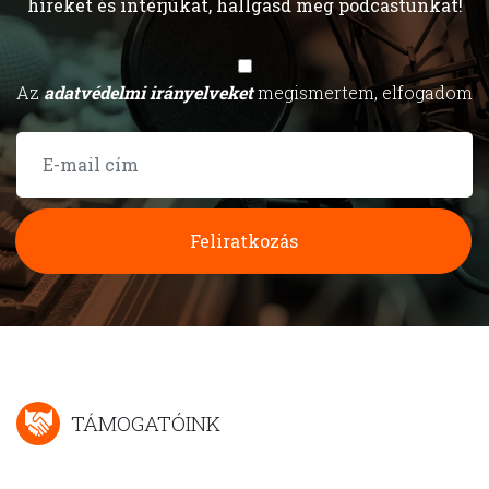
híreket és interjúkat, hallgasd meg podcastunkat!
Az
adatvédelmi irányelveket
megismertem, elfogadom
Feliratkozás
TÁMOGATÓINK