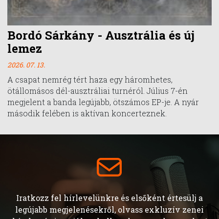
Bordó Sárkány - Ausztrália és új
lemez
2026. 07. 13.
A csapat nemrég tért haza egy háromhetes,
ötállomásos dél-ausztráliai turnéról. Július 7-én
megjelent a banda legújabb, ötszámos EP-je. A nyár
második felében is aktívan koncerteznek.
Iratkozz fel hírlevelünkre és elsőként értesülj a
legújabb megjelenésekről, olvass exkluzív zenei