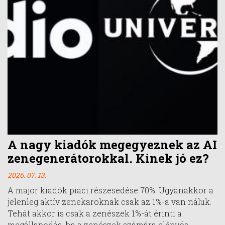
A nagy kiadók megegyeznek az AI
zenegenerátorokkal. Kinek jó ez?
2026. 07. 13.
A major kiadók piaci részesedése 70%. Ugyanakkor a
jelenleg aktív zenekaroknak csak az 1%-a van náluk.
Tehát akkor is csak a zenészek 1%-át érinti a
megállapodás, ha a zenészek számára előnyös