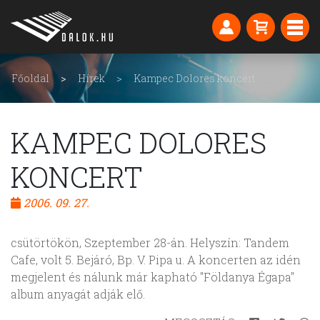
Főoldal
Hírek
Kampec Dolores koncert
KAMPEC DOLORES
KONCERT
2006. 09. 27.
csütörtökön,
Szeptember 28-án. Helyszín: Tandem
Cafe, v
olt 5. Bejáró,
Bp. V. Pipa u. A koncerten az idén
megjelent és nálunk már kapható "Földanya Égapa"
album anyagát adják elő.