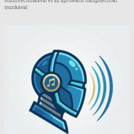
stúdiótechnikával és az aprólékos hangmérnöki
munkával.