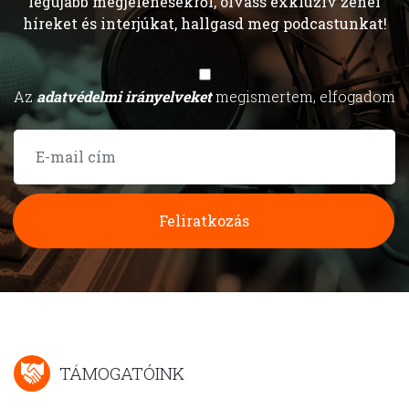
legújabb megjelenésekről, olvass exkluzív zenei
híreket és interjúkat, hallgasd meg podcastunkat!
Az
adatvédelmi irányelveket
megismertem, elfogadom
Feliratkozás
TÁMOGATÓINK