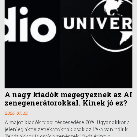
A nagy kiadók megegyeznek az AI
zenegenerátorokkal. Kinek jó ez?
2026. 07. 13.
A major kiadók piaci részesedése 70%. Ugyanakkor a
jelenleg aktív zenekaroknak csak az 1%-a van náluk.
Tehát akkor is csak a zenészek 1%-át érinti a