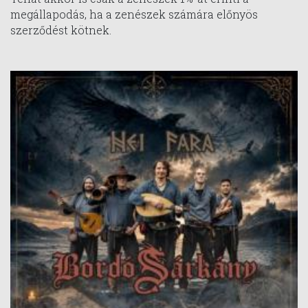
megállapodás, ha a zenészek számára előnyös
szerződést kötnek.