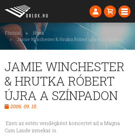
Főoldal
Hírek
Jamie Winchester & Hrutka Róbert újra a színpadon
JAMIE WINCHESTER
& HRUTKA RÓBERT
ÚJRA A SZÍNPADON
2006. 09. 15.
Ezen az estén vendégként koncertet ad a Magna
Cum Laude zenekar is.