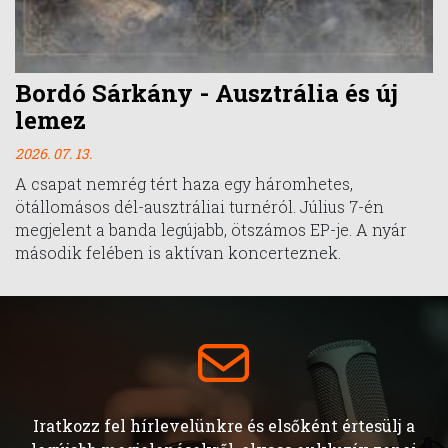
Bordó Sárkány - Ausztrália és új
lemez
2026. 07. 13.
A csapat nemrég tért haza egy háromhetes,
ötállomásos dél-ausztráliai turnéról. Július 7-én
megjelent a banda legújabb, ötszámos EP-je. A nyár
második felében is aktívan koncerteznek.
Iratkozz fel hírlevelünkre és elsőként értesülj a