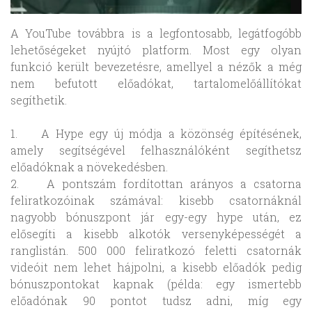
A YouTube továbbra is a legfontosabb, legátfogóbb
lehetőségeket nyújtó platform. Most egy olyan
funkció került bevezetésre, amellyel a nézők a még
nem befutott előadókat, tartalomelőállítókat
segíthetik.
1. A Hype egy új módja a közönség építésének,
amely segítségével felhasználóként segíthetsz
előadóknak a növekedésben.
2. A pontszám fordítottan arányos a csatorna
feliratkozóinak számával: kisebb csatornáknál
nagyobb bónuszpont jár egy-egy hype után, ez
elősegíti a kisebb alkotók versenyképességét a
ranglistán. 500 000 feliratkozó feletti csatornák
videóit nem lehet hájpolni, a kisebb előadók pedig
bónuszpontokat kapnak (példa: egy ismertebb
előadónak 90 pontot tudsz adni, míg egy