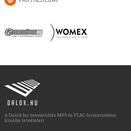
A Dalok.hu zeneáruház MP3 és FLAC formátumban
kínálja felvételeit.