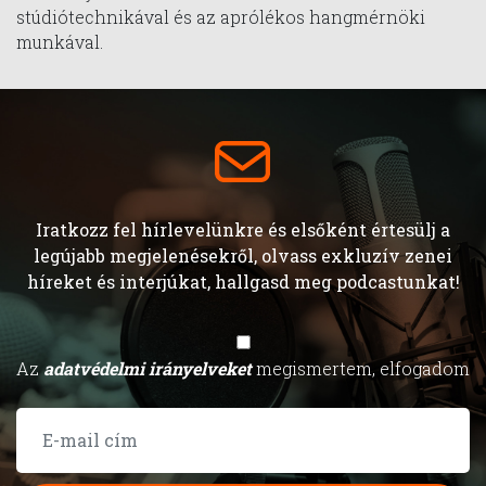
stúdiótechnikával és az aprólékos hangmérnöki
munkával.
Iratkozz fel hírlevelünkre és elsőként értesülj a
legújabb megjelenésekről, olvass exkluzív zenei
híreket és interjúkat, hallgasd meg podcastunkat!
Az
adatvédelmi irányelveket
megismertem, elfogadom