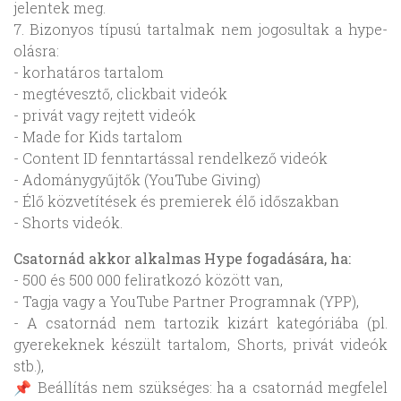
jelentek meg.
7. Bizonyos típusú tartalmak nem jogosultak a hype-
olásra:
- korhatáros tartalom
- megtévesztő, clickbait videók
- privát vagy rejtett videók
- Made for Kids tartalom
- Content ID fenntartással rendelkező videók
- Adománygyűjtők (YouTube Giving)
- Élő közvetítések és premierek élő időszakban
- Shorts videók.
Csatornád akkor alkalmas Hype fogadására, ha:
- 500 és 500 000 feliratkozó között van,
- Tagja vagy a YouTube Partner Programnak (YPP),
- A csatornád nem tartozik kizárt kategóriába (pl.
gyerekeknek készült tartalom, Shorts, privát videók
stb.),
📌 Beállítás nem szükséges: ha a csatornád megfelel