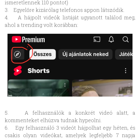
ismeretlennek 110 pontot)
3. Egyelőre kizárólag telefonos appon látszódik.
4. A hájpolt videók listáját ugyanott találod meg,
ahol a trending volt korábban:
5. A felhasználók a konkrét videó alatt, a
kommenteket elhúzva tudnak hypeolni.
6. Egy felhasználó 3 videót hájpolhat egy héten, és
csakis olyan videókat, amelyek legfeljebb 7 napja