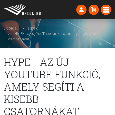
Főoldal
Hírek
HYPE - az új YouTube funkció, amely segíti a kisebb
csatornákat
HYPE - AZ ÚJ
YOUTUBE FUNKCIÓ,
AMELY SEGÍTI A
KISEBB
CSATORNÁKAT