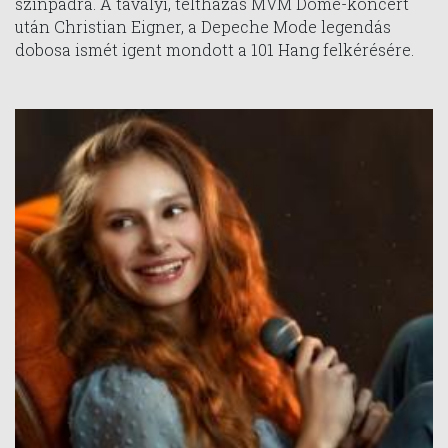
színpadra. A tavalyi, teltházas MVM Dome-koncert
után Christian Eigner, a Depeche Mode legendás
dobosa ismét igent mondott a 101 Hang felkérésére.