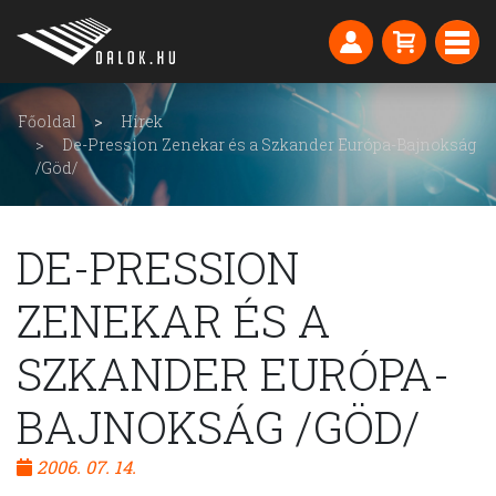
Főoldal
Hírek
De-Pression Zenekar és a Szkander Európa-Bajnokság
/Göd/
DE-PRESSION
ZENEKAR ÉS A
SZKANDER EURÓPA-
BAJNOKSÁG /GÖD/
2006. 07. 14.