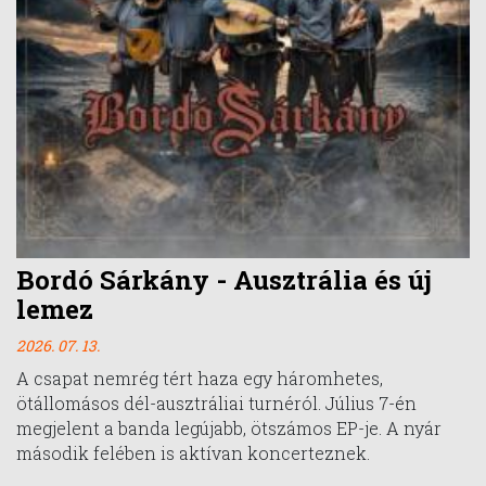
Bordó Sárkány - Ausztrália és új
lemez
2026. 07. 13.
A csapat nemrég tért haza egy háromhetes,
ötállomásos dél-ausztráliai turnéról. Július 7-én
megjelent a banda legújabb, ötszámos EP-je. A nyár
második felében is aktívan koncerteznek.