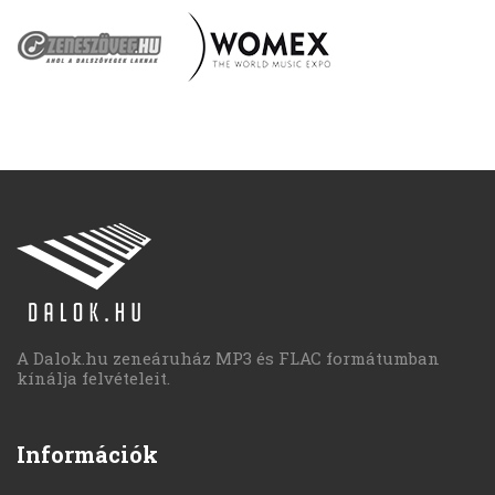
A Dalok.hu zeneáruház MP3 és FLAC formátumban
kínálja felvételeit.
Információk