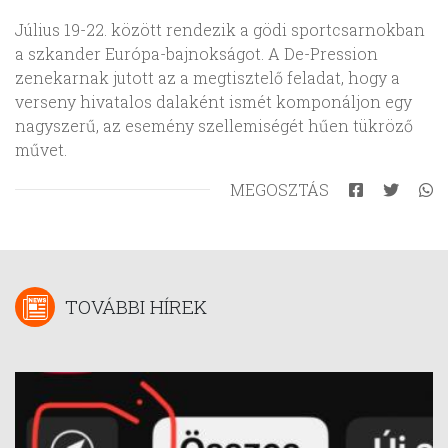
Július 19-22. között rendezik a gödi sportcsarnokban
a szkander Európa-bajnokságot. A De-Pression
zenekarnak jutott az a megtisztelő feladat, hogy a
verseny hivatalos dalaként ismét komponáljon egy
nagyszerű, az esemény szellemiségét hűen tükröző
művet.
MEGOSZTÁS
TOVÁBBI HÍREK