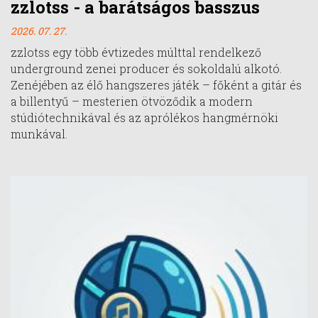
zzlotss - a barátságos basszus
2026. 07. 27.
zzlotss egy több évtizedes múlttal rendelkező
underground zenei producer és sokoldalú alkotó.
Zenéjében az élő hangszeres játék – főként a gitár és
a billentyű – mesterien ötvöződik a modern
stúdiótechnikával és az aprólékos hangmérnöki
munkával.