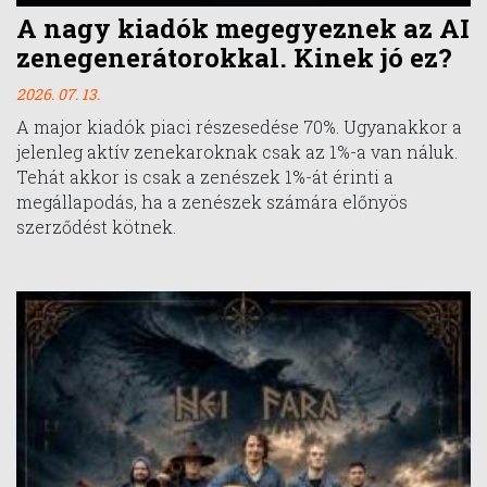
A nagy kiadók megegyeznek az AI
zenegenerátorokkal. Kinek jó ez?
2026. 07. 13.
A major kiadók piaci részesedése 70%. Ugyanakkor a
jelenleg aktív zenekaroknak csak az 1%-a van náluk.
Tehát akkor is csak a zenészek 1%-át érinti a
megállapodás, ha a zenészek számára előnyös
szerződést kötnek.