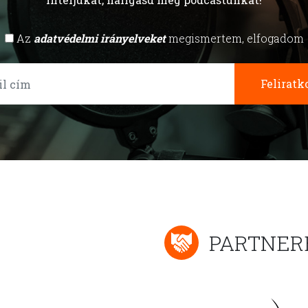
Az
adatvédelmi irányelveket
megismertem, elfogadom
Feliratk
PARTNER