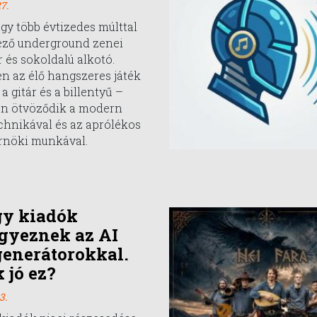
7.
egy több évtizedes múlttal
ező underground zenei
 és sokoldalú alkotó.
n az élő hangszeres játék
a gitár és a billentyű –
en ötvöződik a modern
chnikával és az aprólékos
nöki munkával.
gy kiadók
gyeznek az AI
enerátorokkal.
 jó ez?
3.