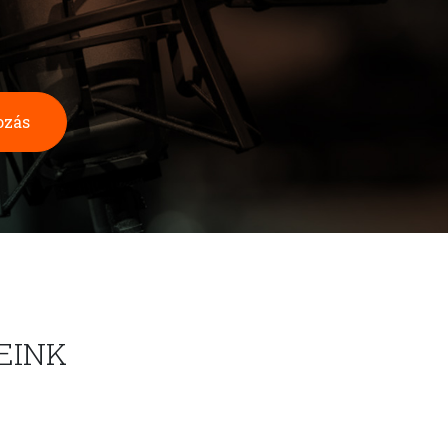
ozás
EINK