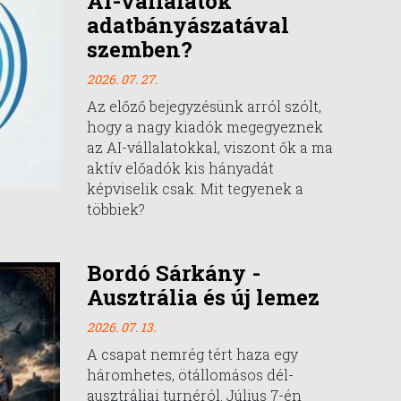
AI-vállalatok
adatbányászatával
szemben?
2026. 07. 27.
Az előző bejegyzésünk arról szólt,
hogy a nagy kiadók megegyeznek
az AI-vállalatokkal, viszont ők a ma
aktív előadók kis hányadát
képviselik csak. Mit tegyenek a
többiek?
Bordó Sárkány -
Ausztrália és új lemez
2026. 07. 13.
A csapat nemrég tért haza egy
háromhetes, ötállomásos dél-
ausztráliai turnéról. Július 7-én