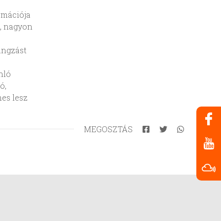
rmációja
t, nagyon
angzást
nló
ó,
es lesz
MEGOSZTÁS