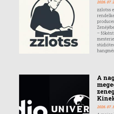
2026. 07. 2
zzlotss 
rendelk
producer
Zenéjébe
– főként 
mesteri
stúdióte
hangmér
A na
mege
zeneg
Kinek
2026. 07. 1