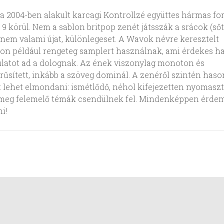
 a 2004-ben alakult karcagi Kontrollzé együttes hármas fo
él 9 körül. Nem a sablon britpop zenét játsszák a srácok (ső
nem valami újat, különlegeset. A Wavok névre keresztelt
n például rengeteg samplert használnak, ami érdekes h
latot ad a dolognak. Az ének viszonylag monoton és
rűsített, inkább a szöveg dominál. A zenéről szintén haso
 lehet elmondani: ismétlődő, néhol kifejezetten nyomaszt
meg felemelő témák csendülnek fel. Mindenképpen érdem
i!