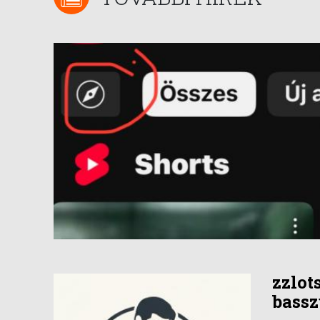
zzlot
bassz