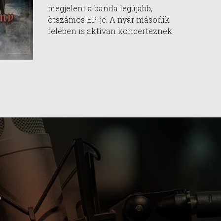
megjelent a banda legújabb,
ötszámos EP-je. A nyár második
felében is aktívan koncerteznek.
b