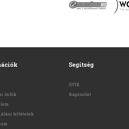
mációk
Segítség
GYIK
i infók
Kapcsolat
elem
álási feltételek
zum