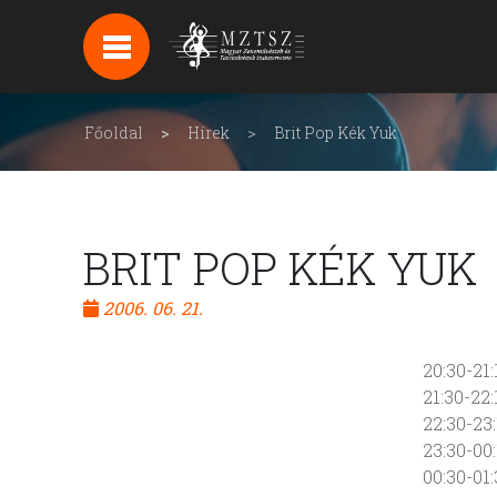
HÍREK
HÍRLEVÉL FELIRATKOZÁS
Főoldal
Hírek
Brit Pop Kék Yuk
PODCAST
BACKSTAGE BEJELENTKEZÉS
BRIT POP KÉK YUK
2006. 06. 21.
20:30-2
21:30-2
22:30-2
23:30-00
00:30-0