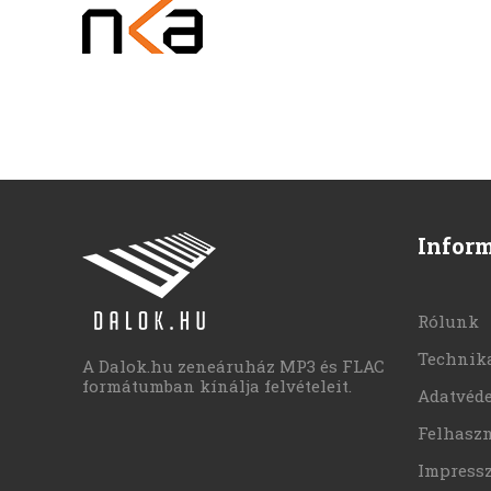
Infor
Rólunk
Technika
A Dalok.hu zeneáruház MP3 és FLAC
formátumban kínálja felvételeit.
Adatvéd
Felhaszn
Impress