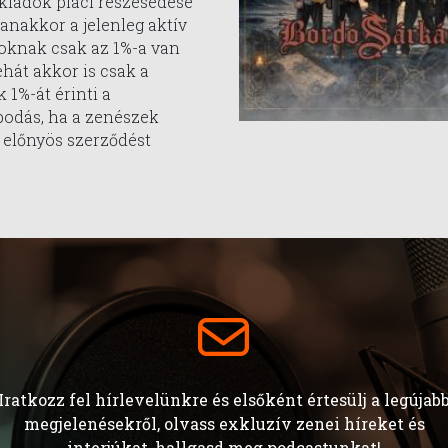
kiadók piaci részesedése
anakkor a jelenleg aktív
oknak csak az 1%-a van
ehát akkor is csak a
 1%-át érinti a
odás, ha a zenészek
 előnyös szerződést
Iratkozz fel hírlevelünkre és elsőként értesülj a legújab
megjelenésekről, olvass exkluzív zenei híreket és
interjúkat, hallgasd meg podcastunkat!