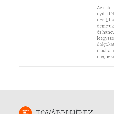
Az estet
nyitja f
nem), ha
demójuko
és hangu
leegysze
dolgokat
máshol 
megnézn
TOVÁBBI HÍREK