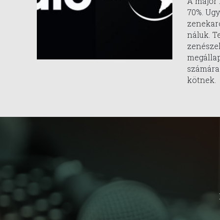
A major 
70%. Ugy
zenekar
náluk. T
zenészek
megállap
számára
kötnek.