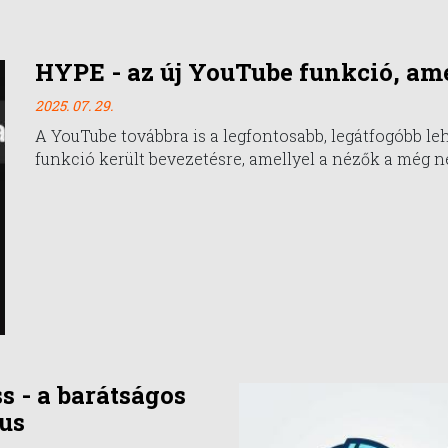
HYPE - az új YouTube funkció, ame
2025. 07. 29.
A YouTube továbbra is a legfontosabb, legátfogóbb le
funkció került bevezetésre, amellyel a nézők a még n
ss - a barátságos
us