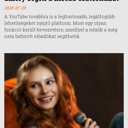
2025. 07. 29.
A YouTube továbbra is a legfontosabb, legátfogóbb
lehetőségeket nyújtó platform. Most egy olyan
funkció került bevezetésre, amellyel a nézők a még
nem befutott előadókat segíthetik.