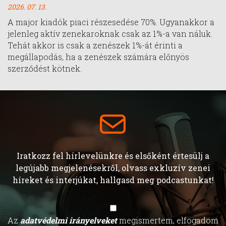
2026. 07. 13.
A major kiadók piaci részesedése 70%. Ugyanakkor a
jelenleg aktív zenekaroknak csak az 1%-a van náluk.
Tehát akkor is csak a zenészek 1%-át érinti a
megállapodás, ha a zenészek számára előnyös
szerződést kötnek.
Iratkozz fel hírlevelünkre és elsőként értesülj a
legújabb megjelenésekről, olvass exkluzív zenei
híreket és interjúkat, hallgasd meg podcastunkat!
Az
adatvédelmi irányelveket
megismertem, elfogadom