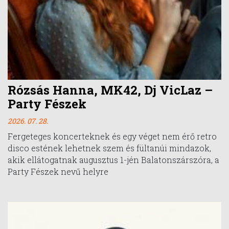
Rózsás Hanna, MK42, Dj VicLaz –
Party Fészek
2026. 07. 28.
Fergeteges koncerteknek és egy véget nem érő retro
disco estének lehetnek szem és fültanúi mindazok,
akik ellátogatnak augusztus 1-jén Balatonszárszóra, a
Party Fészek nevű helyre