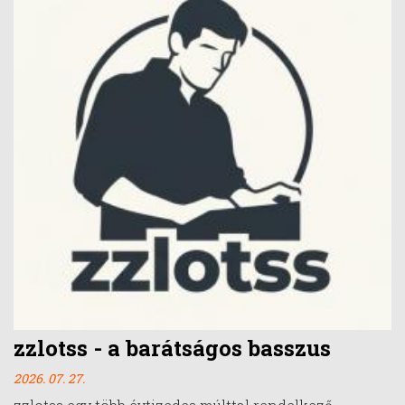
zzlotss - a barátságos basszus
2026. 07. 27.