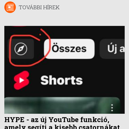
TOVÁBBI HÍREK
HYPE - az új YouTube funkció,
amely segíti a kisebb csatornákat