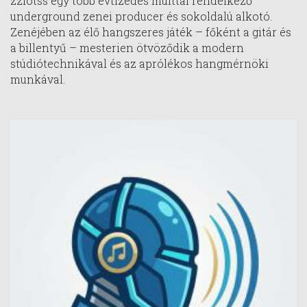
zzlotss egy több évtizedes múlttal rendelkező
underground zenei producer és sokoldalú alkotó.
Zenéjében az élő hangszeres játék – főként a gitár és
a billentyű – mesterien ötvöződik a modern
stúdiótechnikával és az aprólékos hangmérnöki
munkával.