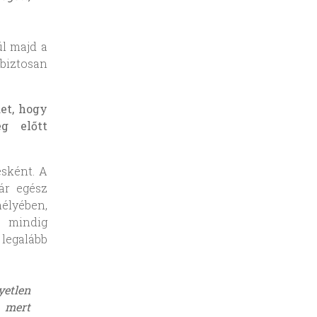
l majd a
biztosan
et, hogy
ég előtt
esként. A
ár egész
élyében,
e mindig
legalább
yetlen
 mert