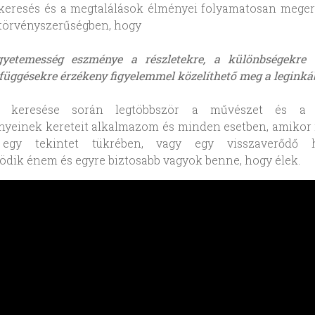
eresés és a megtalálások élményei folyamatosan meger
 törvényszerűségben, hogy
gyetemesség eszménye a részletekre, a különbségekre 
függésekre érzékeny figyelemmel közelíthető meg a leginká
 keresése során legtöbbször a művészet és a s
yeinek kereteit alkalmazom és minden esetben, amikor 
 egy tekintet tükrében, vagy egy visszaverődő h
dik énem és egyre biztosabb vagyok benne, hogy élek.