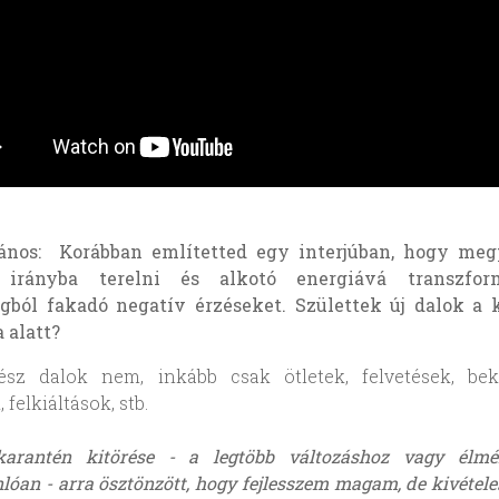
ános: Korábban említetted egy interjúban, hogy meg
v irányba terelni és alkotó energiává transzfor
ágból fakadó negatív érzéseket. Születtek új dalok a 
 alatt?
ész dalok nem, inkább csak ötletek, felvetések, bek
 felkiáltások, stb.
arantén kitörése - a legtöbb változáshoz vagy élmé
lóan - arra ösztönzött, hogy fejlesszem magam, de kivétele