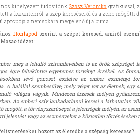
ános kihelyezett tudósítónk
Szász Veronika
grafikussal, 
tett a karanténról, a szép kereséséről és a zene mögötti d
jú apropója a nemsokára megjelenő új albuma.
ános:
Honlapod
szerint a szépet keresed, amiről eszemb
 Masao idézet:
mber még a lehulló sziromlevélben is az örök szépséget lá
agos égre feltekintve egyetemes törvényt érzékel. Az önm
ásokban lévő gonoszt észlelve az ember eszményi for
ja. A halállal szembesülve, mely véget vet az életnek, egy s
úló világra vágyik. Mindezen érzések mélyen gyökerez
ben. Az emberi szív lankadatlanul keresi a láthatatlan vil
tó mögött, a törvényszerűséget a jelenségek mélyén, az ese
ti jelentést vagy az eszményeket a közvetlen történéseken tú
elismeréseket hozott az életedbe a szépség keresése?