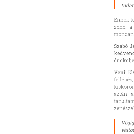
tudat
Ennek k
zene, a
mondan
Szabó J
kedvenc
énekelj
Veni:
Él
fellépé
kiskoro
aztán a
tanulta
zenészek
Végig
vált