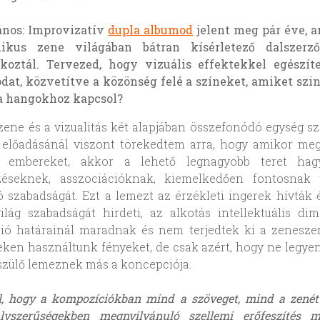
ános: Improvizatív
dupla albumod
jelent meg pár éve, a
nikus zene világában bátran kísérletező dalszerz
koztál. Tervezed, hogy vizuális effektekkel egészít
dat, közvetítve a közönség felé a színeket, amiket szi
 a hangokhoz kapcsol?
ene és a vizualitás két alapjában összefonódó egység 
 előadásánál viszont törekedtem arra, hogy amikor me
 embereket, akkor a lehető legnagyobb teret ha
zéseknek, asszociációknak, kiemelkedően fontosnak 
 szabadságát. Ezt a lemezt az érzékleti ingerek hívták é
ilág szabadságát hirdeti, az alkotás intellektuális di
ió határainál maradnak és nem terjedtek ki a zeneszer
ken használtunk fényeket, de csak azért, hogy ne legyen
szülő lemeznek más a koncepciója.
él, hogy a kompozíciókban mind a szöveget, mind a zenét 
lyszerűségekben megnyilvánuló szellemi erőfeszítés m