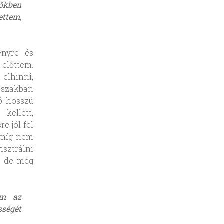
vőkben
ettem,
ényre és
 előttem.
 elhinni,
dőszakban
ó hosszú
kellett,
e jól fel
 amíg nem
isztrálni
, de még
em az
sségét