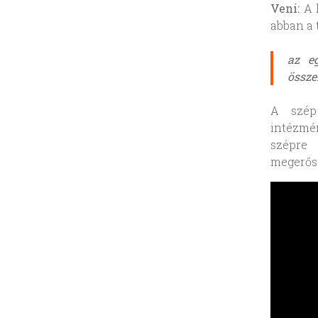
Veni:
A k
abban a
az e
össze
A szép
intézmén
szépre
megerősö