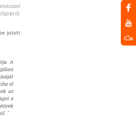
zenésszel
olgokról.
e jutott
tja. A
agában
máját
oha el
nek az
ágot a
mények
l. "