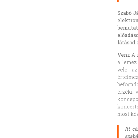
Szabó J
elektro
bemutat
előadáso
látásod
Veni:
A z
a lemez
vele az
értelme
befogadó
érzéki v
koncepc
koncerte
most ké
Itt c
szabá