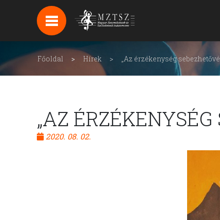
HÍREK
HÍRLEVÉL FELIRATKOZÁS
Főoldal
Hírek
„Az érzékenység sebezhetővé t
PODCAST
BACKSTAGE BEJELENTKEZÉS
„AZ ÉRZÉKENYSÉG 
2020. 08. 02.