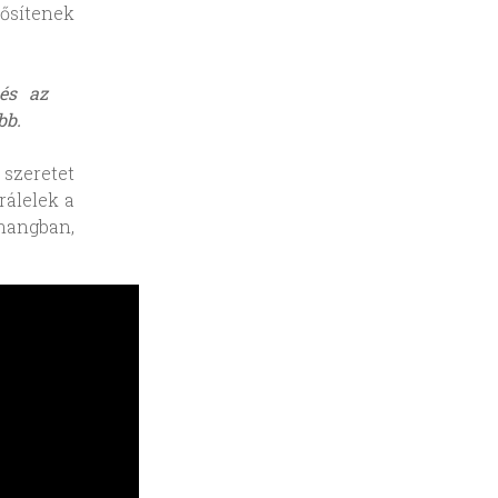
ősítenek
és az
bb.
zeretet
rálelek a
angban,