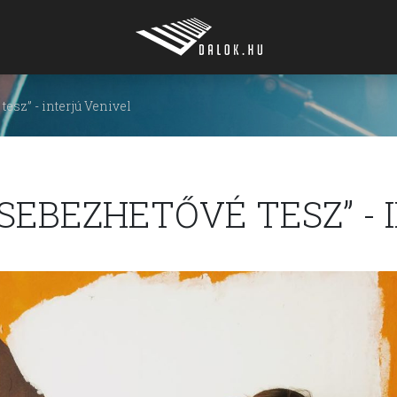
esz” - interjú Venivel
SEBEZHETŐVÉ TESZ” - 