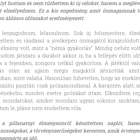
lyt hoztam és nem tűzhettem ki új célokat, hanem a meglé
tt elmélyednem. Ez a kis engedmény, amit önmagamnak t
n áldásos időszakot eredményezett.
t lenyugodnom, lelassulnom. Sok új felismerésre, élm
leltem és ráadásul a jövőképen önmagától kirajzolódott
élmény volt, mint a “néma gyakorlás”. Mindig nehéz volt
tudom játszani a darabot akkor is, ha a fellépés előtti i
k a fejemben, zongora nélkül gyakorlom. A játéktól val
s után az ujjaim mégis maguktól játszották amit 
ban, mint valaha. Hasonlóan hihetetlen, hogy az éneklésr
szülni pusztán csak prózamondással. A karantén alatt,
 énekelni, minden esetre prózákat írtam. Elkezdtem reg
a mondatokat, amiket mondani ugyan sokszor szoktam
tam le, pláne nem énekeltem róla.
a pillanatnyi élményeimről készítettem naplót, han
ánosságokat, a törvényszerűségeket kerestem, amik érvénye
egmérte az idő.