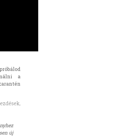
próbálod
málni a
karantén
ezdések,
nyhez
sen új