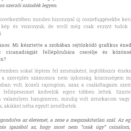
os szerzői szándék legyen.
övetkeztében minden bizonnyal új összefüggésekbe kerü
 kép és viszonyuk, de erről még csak ennyit tudok 
i.
ános: Mi késztette a szobában rejtőzködő grafikus éned
 cicanadrágját fellépőruhára cserélje és közöns
en?
etemben sokat léptem fel zenészként, legtöbbször ének
s, a szereplés számomra nem újdonság, közönségem m
mban volt, közeli rajongóim, azaz a családtagjaim szem
 fellépéseimet kedvelők egyre többen lettek. Szint
m valamilyen hangszeren, mindig volt zenekarom vagy 
, akikkel néha együtt zenélhetek.
gondolva az életemet, a zene a megszakítatlan szál. Az eg
ozás igazából az, hogy most nem “csak úgy” csinálom,