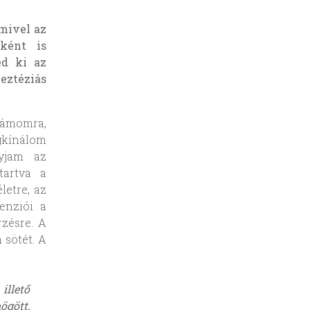
mivel az
őként is
ed ki az
neztéziás
számomra,
gkínálom
gyjam az
tartva a
letre, az
menziói a
zésre. A
 sötét. A
illető
ögött,