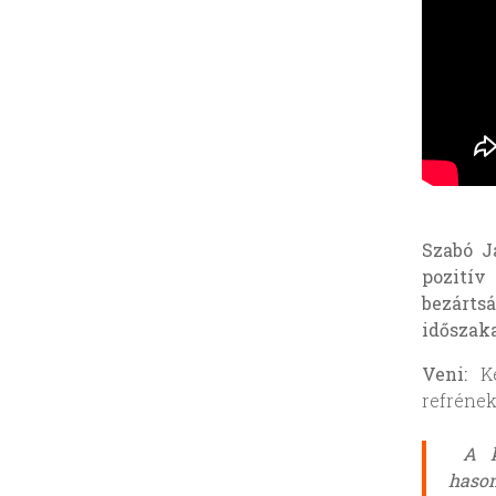
Szabó J
pozití
bezárts
időszaka
Veni:
K
refrének,
A k
hason