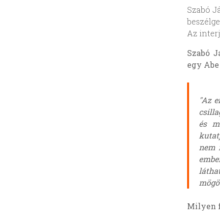
Szabó J
beszélge
Az inter
Szabó J
egy Abe
"Az e
csill
és m
kutat
nem m
ember
látha
mögöt
Milyen f