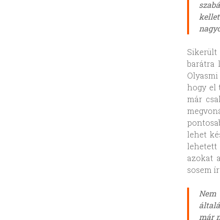
szabá
kelle
nagyo
Sikerül
barátra 
Olyasmi 
hogy el 
már csa
megvoná
pontosab
lehet ké
lehetett
azokat 
sosem ír
Nem 
által
már m