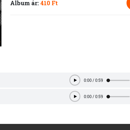
Album ár:
410 Ft
0:00
/
0:59
Play
0:00
/
0:59
Play