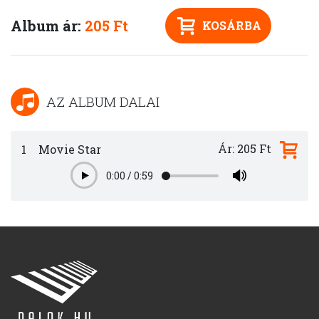
Album ár:
205 Ft
KOSÁRBA
AZ ALBUM DALAI
Ár: 205 Ft
1
Movie Star
0:00
/
0:59
Play