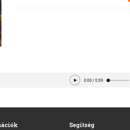
0:00
/
0:59
Play
mációk
Segítség