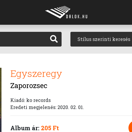
Stílus szerinti keresés
Egyszeregy
Zaporozsec
Kiadó: ko records
Eredeti megjelenés: 2020. 02. 01.
Album ár:
205 Ft