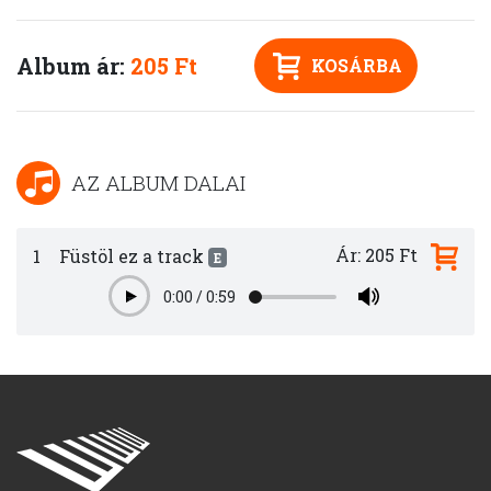
Album ár:
205 Ft
KOSÁRBA
AZ ALBUM DALAI
Ár: 205 Ft
1
Füstöl ez a track
E
0:00
/
0:59
Play