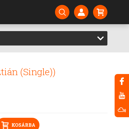
tián (Single))
KOSÁRBA