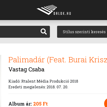
Stílus szerinti keresés
Palimadár (Feat. Burai Krisz
Vastag Csaba
Kiadó: Rtalent Média Produkció 2018
Eredeti megjelenés: 2018. 07. 20.
Album ár:
205 Ft