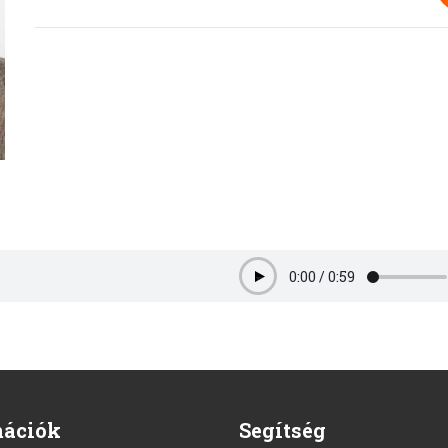
0:00
/
0:59
Play
mációk
Segítség