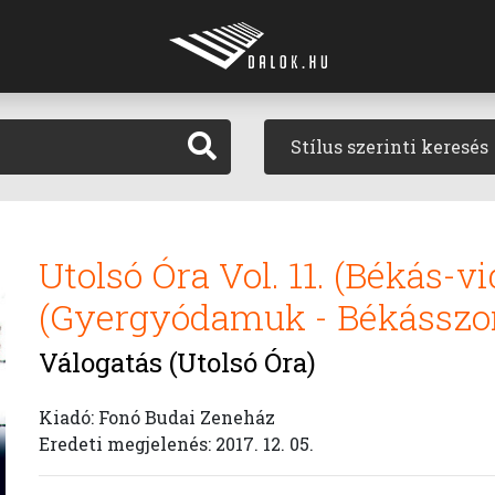
Stílus szerinti keresés
Utolsó Óra Vol. 11. (Békás-
(Gyergyódamuk - Békásszor
Válogatás (Utolsó Óra)
Kiadó: Fonó Budai Zeneház
Eredeti megjelenés: 2017. 12. 05.