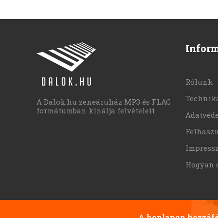
Infor
Rólunk
Technika
A Dalok.hu zeneáruház MP3 és FLAC
formátumban kínálja felvételeit.
Adatvéd
Felhaszn
Impress
Hogyan 
A honlapon hozzáfér