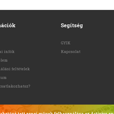
mációk
Segítség
GYIK
i infók
Kapcsolat
elem
álási feltételek
zum
csatlakozhatsz?
hetővé tett zenei művek felhasználása az Artisjus en