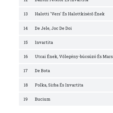
13
Halotti 'Vers' És Halottkísérő Ének
14
De Jele, Joc De Doi
15
Invartita
16
Utcai Ének, Vőlegény-búcsúzó És Mars
17
De Bota
18
Polka, Sirba És Invartita
19
Bucium