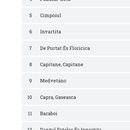
5
Cimpoiul
6
Invartita
7
De Purtat És Floricica
8
Capitane, Capitane
9
Medvetánc
10
Capra, Gaseasca
11
Baraboi
12
Dantul Fetelor És Invartita