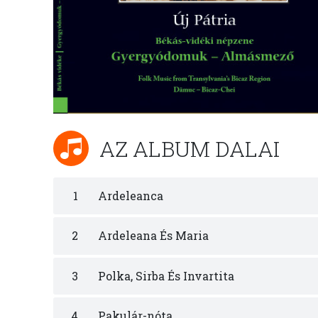
AZ ALBUM DALAI
1
Ardeleanca
2
Ardeleana És Maria
3
Polka, Sirba És Invartita
4
Pakulár-nóta