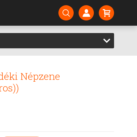
vidéki Népzene
os))