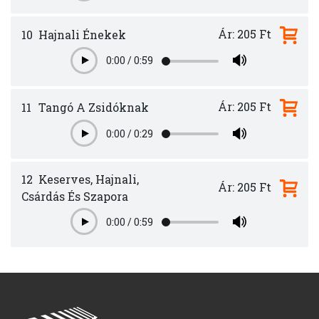
Ár: 205 Ft
10
Hajnali Énekek
0:00
/
0:59
Play
Ár: 205 Ft
11
Tangó A Zsidóknak
0:00
/
0:29
Play
12
Keserves, Hajnali,
Ár: 205 Ft
Csárdás És Szapora
0:00
/
0:59
Play