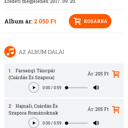
Eredeti megjelenés: 2017. 09. 20.
Album ár:
2 050 Ft
KOSÁRBA
AZ ALBUM DALAI
1
Farsangi Táncpár
Ár: 205 Ft
(Csárdás És Szapora)
0:00
/
0:59
Play
2
Hajnali, Csárdás És
Ár: 205 Ft
Szapora Románoknak
0:00
/
0:59
Play