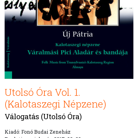
Utolsó Óra Vol. 1.
(Kalotaszegi Népzene)
Válogatás (Utolsó Óra)
Kiadó: Fonó Budai Zeneház