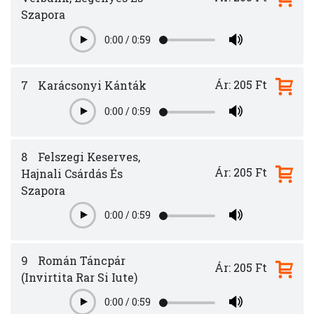
Szapora
0:00
/
0:59
Play
Ár: 205 Ft
7
Karácsonyi Kánták
0:00
/
0:59
Play
8
Felszegi Keserves,
Ár: 205 Ft
Hajnali Csárdás És
Szapora
0:00
/
0:59
Play
9
Román Táncpár
Ár: 205 Ft
(Invirtita Rar Si Iute)
0:00
/
0:59
Play