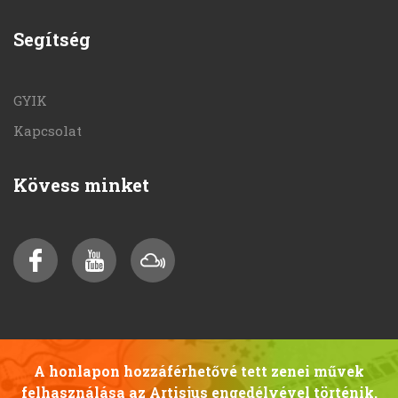
Segítség
GYIK
Kapcsolat
Kövess minket
A honlapon hozzáférhetővé tett zenei művek
felhasználása az Artisjus engedélyével történik.