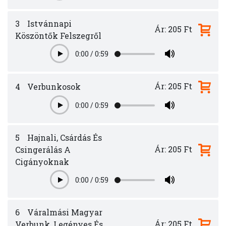
3
Istvánnapi
Ár: 205 Ft
Köszöntők Felszegről
0:00
/
0:59
Play
Ár: 205 Ft
4
Verbunkosok
0:00
/
0:59
Play
5
Hajnali, Csárdás És
Ár: 205 Ft
Csingerálás A
Cigányoknak
0:00
/
0:59
Play
6
Váralmási Magyar
Ár: 205 Ft
Verbunk, Legényes És