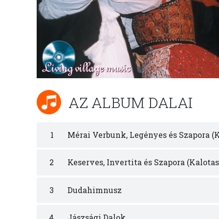
AZ ALBUM DALAI
1
Mérai Verbunk, Legényes és Szapora (K
2
Keserves, Invertita és Szapora (Kalota
3
Dudahimnusz
4
Jászsági Dalok