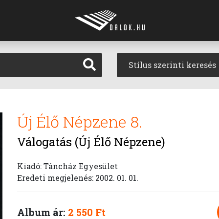
Stílus szerinti keresés
Új Élő Népzene 8.
Válogatás (Új Élő Népzene)
Kiadó: Táncház Egyesület
Eredeti megjelenés: 2002. 01. 01.
Album ár:
2 550 Ft