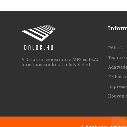
Infor
Rólunk
Technika
A Dalok.hu zeneáruház MP3 és FLAC
formátumban kínálja felvételeit.
Adatvéd
Felhaszn
Impress
Hogyan 
A honlapon hozzáfér