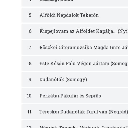
5
Alföldi Népdalok Tekerőn
6
Kispejlovam az Alföldet Kapálja... (Ny
7
Röszkei Citeramuzsika Magda Imre Já
8
Este Későn Falu Végen Jártam (Somog
9
Dudanóták (Somogy)
10
Perkátai Pakulár és Seprűs
11
Tereskei Dudanóták Furulyán (Nógrád)
12
Nógrádi Táncok - Verbunk, Csárdás és F