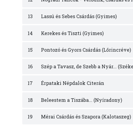
13
Lassú és Sebes Csárdás (Gyimes)
14
Kerekes és Tiszti (Gyimes)
15
Pontozó és Gyors Csárdás (Lőrincréve)
16
Szép a Tavasz, de Szebb a Nyár... (Szék
17
Érpataki Népdalok Citerán
18
Beleestem a Tiszába... (Nyíradony)
19
Mérai Csárdás és Szapora (Kalotaszeg)