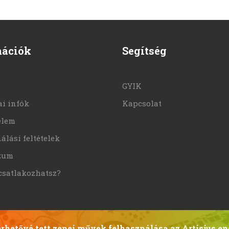
mációk
Segítség
GYIK
i infók
Kapcsolat
elem
álási feltételek
zum
csatlakozhatsz?
hetővé tett zenei művek felhasználása az Artisjus en