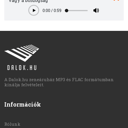
vagy a boldogság
0:00
/
0:59
Play
A Dalok.hu zeneáruház MP3 és FLAC formátumban
kínálja felvételeit.
Információk
Rólunk