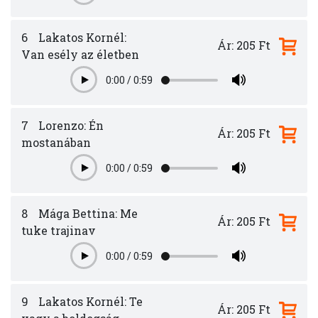
6
Lakatos Kornél:
Ár: 205 Ft
Van esély az életben
0:00
/
0:59
Play
7
Lorenzo: Én
Ár: 205 Ft
mostanában
0:00
/
0:59
Play
8
Mága Bettina: Me
Ár: 205 Ft
tuke trajinav
0:00
/
0:59
Play
9
Lakatos Kornél: Te
Ár: 205 Ft