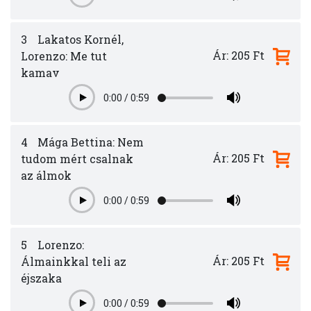
3
Lakatos Kornél,
Ár: 205 Ft
Lorenzo: Me tut
kamav
0:00
/
0:59
Play
4
Mága Bettina: Nem
Ár: 205 Ft
tudom mért csalnak
az álmok
0:00
/
0:59
Play
5
Lorenzo:
Ár: 205 Ft
Álmainkkal teli az
éjszaka
0:00
/
0:59
Play