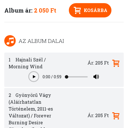
Album ár:
2 050 Ft
KOSÁRBA
AZ ALBUM DALAI
1
Hajnali Szél /
Ár: 205 Ft
Morning Wind
0:00
/
0:59
Play
2
Gyönyörű Vágy
(Aláírhatatlan
Történelem, 2011-es
Ár: 205 Ft
Változat) / Forever
Burning Desire