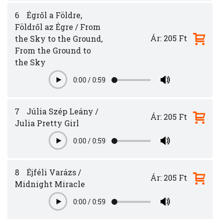
6
Égről a Földre,
Földről az Égre / From
Ár: 205 Ft
the Sky to the Ground,
From the Ground to
the Sky
0:00
/
0:59
Play
7
Júlia Szép Leány /
Ár: 205 Ft
Julia Pretty Girl
0:00
/
0:59
Play
8
Éjféli Varázs /
Ár: 205 Ft
Midnight Miracle
0:00
/
0:59
Play