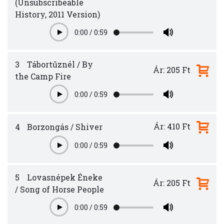
(Unsubscribeable
History, 2011 Version)
0:00
/
0:59
Play
3
Tábortűznél / By
Ár: 205 Ft
the Camp Fire
0:00
/
0:59
Play
Ár: 410 Ft
4
Borzongás / Shiver
0:00
/
0:59
Play
5
Lovasnépek Éneke
Ár: 205 Ft
/ Song of Horse People
0:00
/
0:59
Play