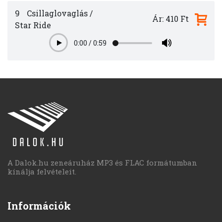
9
Csillaglovaglás /
Ár: 410 Ft
Star Ride
0:00
/
0:59
Play
A Dalok.hu zeneáruház MP3 és FLAC formátumban
kínálja felvételeit.
Információk