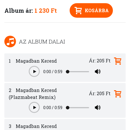
Album ár:
1 230 Ft
KOSÁRBA
AZ ALBUM DALAI
Ár: 205 Ft
1
Magadban Keresd
0:00
/
0:59
Play
2
Magadban Keresd
Ár: 205 Ft
(Plazmabeat Remix)
0:00
/
0:59
Play
3
Magadban Keresd