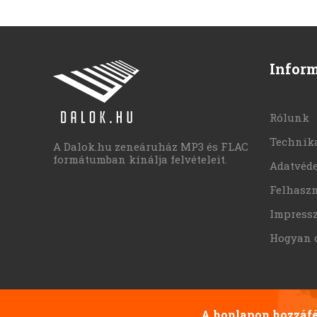
Infor
Rólunk
Technika
A Dalok.hu zeneáruház MP3 és FLAC
formátumban kínálja felvételeit.
Adatvéd
Felhaszn
Impress
Hogyan 
A honlapon hozzáfér