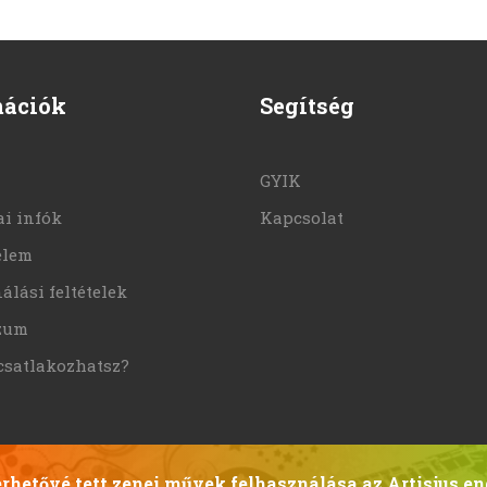
mációk
Segítség
GYIK
i infók
Kapcsolat
elem
álási feltételek
zum
csatlakozhatsz?
hetővé tett zenei művek felhasználása az Artisjus en