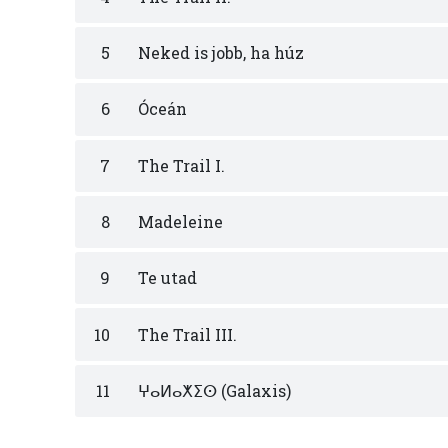
5
Neked is jobb, ha húz
6
Óceán
7
The Trail I.
8
Madeleine
9
Te utad
10
The Trail III.
11
ⵖⴰⵍⴰⵅⵉⵙ (Galaxis)