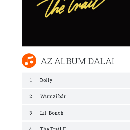
AZ ALBUM DALAI
1
Dolly
2
Wumzi bár
3
Lil' Bonch
4
The Trail II.