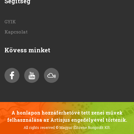
Segítség
GYIK
Kapcsolat
Kövess minket
A honlapon hozzáférhetővé tett zenei művek
felhasználása az Artisjus engedélyével történik.
All rights reserved
© Magyar Élőzene Nonprofit Kft.