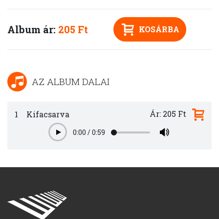
Album ár:
205 Ft
KOSÁRBA
AZ ALBUM DALAI
Ár: 205 Ft
1
Kifacsarva
0:00
/
0:59
Play