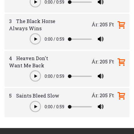
0:00
/
0:59
Play
3
The Black Horse
Ár: 205 Ft
Always Wins
0:00
/
0:59
Play
4
Heaven Don't
Ár: 205 Ft
Want Me Back
0:00
/
0:59
Play
Ár: 205 Ft
5
Saints Bleed Slow
0:00
/
0:59
Play