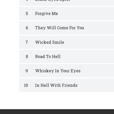
5
Forgive Me
6
They Will Come For You
7
Wicked Smile
8
Road To Hell
9
Whiskey In Your Eyes
10
In Hell With Friends