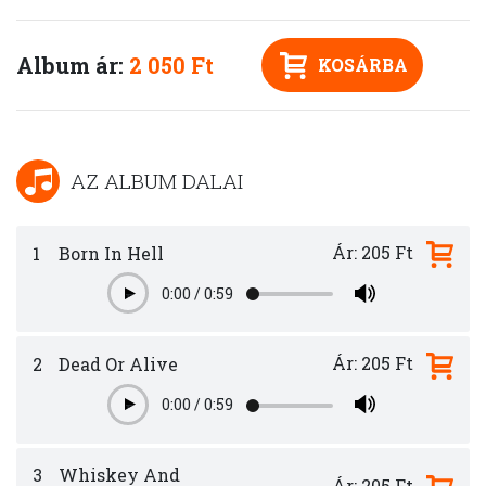
Album ár:
2 050 Ft
KOSÁRBA
AZ ALBUM DALAI
Ár: 205 Ft
1
Born In Hell
0:00
/
0:59
Play
Ár: 205 Ft
2
Dead Or Alive
0:00
/
0:59
Play
3
Whiskey And
Ár: 205 Ft